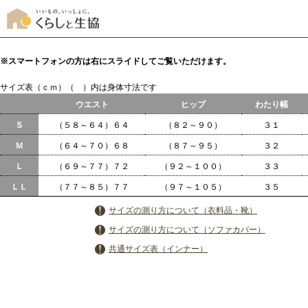
※スマートフォンの方は右にスライドしてご覧いただけます。
サイズ表（ｃｍ）（ ）内は身体寸法です
ウエスト
ヒップ
わたり幅
Ｓ
（５８～６４）６４
（８２～９０）
３１
Ｍ
（６４～７０）６８
（８７～９５）
３２
Ｌ
（６９～７７）７２
（９２～１００）
３３
ＬＬ
（７７～８５）７７
（９７～１０５）
３５
サイズの測り方について（衣料品・靴）
サイズの測り方について（ソファカバー）
共通サイズ表（インナー）