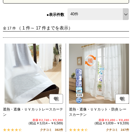
●表示件数
（
1
件～
17
件までを表示）
全
17
件
遮熱・遮像・ＵＶカットレースカーテ
遮熱・遮像・ＵＶカット・防炎 レー
ン
スカーテン
本体￥2,740～￥5,990
本体￥3,490～￥8,490
(税込￥3,014～￥6,589)
(税込￥3,839～￥9,339)
クチコミ 382件
クチコミ 247件