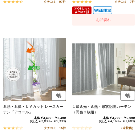
クチコミ 97件
クチコミ 7件
お品切れ
遮熱・遮像・ＵＶカット レースカー
１級遮光・遮熱・形状記憶カーテン
テン「アコール」
（同色２枚組）
本体￥3,490～￥8,490
本体￥3,790～￥6,990
(税込￥3,839～￥9,339)
(税込￥4,169～￥7,689)
クチコミ 15件
（未投稿）