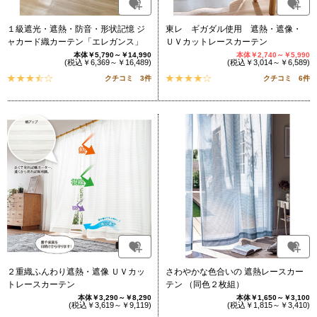
１級遮光・遮熱・防音・形状記憶 ジ
東レ ギガダル使用 遮熱・遮像・
ャカード織カーテン「エレガンス」
ＵＶカットレースカーテン
本体￥5,790～￥14,990
本体￥2,740～￥5,990
(税込￥6,369～￥16,489)
(税込￥3,014～￥6,589)
クチコミ 3件
クチコミ 6件
２重織ふんわり遮熱・遮像 ＵＶカッ
さわやかな色合いの 遮熱レースカー
トレースカーテン
テン （同色２枚組）
本体￥3,290～￥8,290
本体￥1,650～￥3,100
(税込￥3,619～￥9,119)
(税込￥1,815～￥3,410)