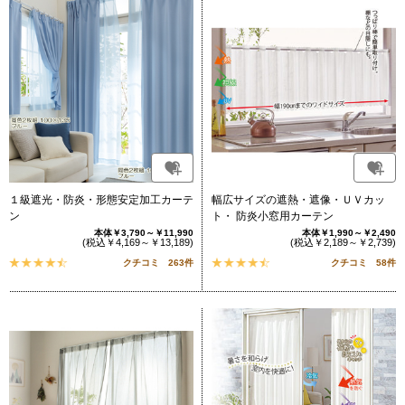
１級遮光・防炎・形態安定加工カーテ
幅広サイズの遮熱・遮像・ＵＶカッ
ン
ト・ 防炎小窓用カーテン
本体￥3,790～￥11,990
本体￥1,990～￥2,490
(税込￥4,169～￥13,189)
(税込￥2,189～￥2,739)
クチコミ 263件
クチコミ 58件