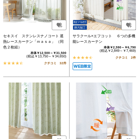
セキスイ ステンレスナノコート 遮
サラクール×エフコット ６つの多機
熱レースカーテン「ｍａｓａ」 （同
能レースカーテン
色２枚組）
本体￥2,590～￥6,790
(税込￥2,849～￥7,469)
本体￥12,500～￥31,500
(税込￥13,750～￥34,650)
クチコミ 2件
クチコミ 32件