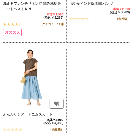
洗えるフレンチリネン混 編み地切替
涼やかインド綿 刺繍パンツ
ニットベストＲＮ
本体￥2,990
(税込￥3,289)
本体￥2,990
(税込￥3,289)
（未投稿）
クチコミ 11件
ふんわりシアーデニムスカート
本体￥3,990
(税込￥4,389)
（未投稿）