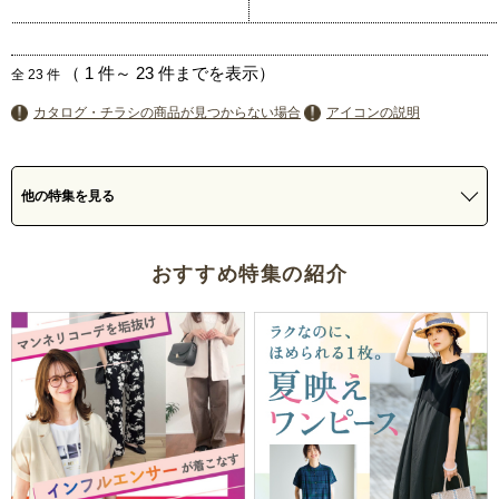
（
1
件～
23
件までを表示）
全
23
件
カタログ・チラシの商品が見つからない場合
アイコンの説明
他の特集を見る
おすすめ特集の紹介