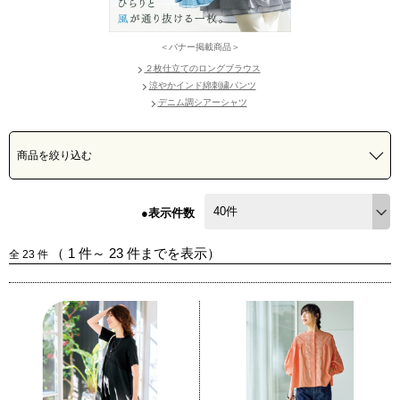
＜バナー掲載商品＞
２枚仕立てのロングブラウス
涼やかインド綿刺繍パンツ
デニム調シアーシャツ
商品を絞り込む
●表示件数
（
1
件～
23
件までを表示）
全
23
件