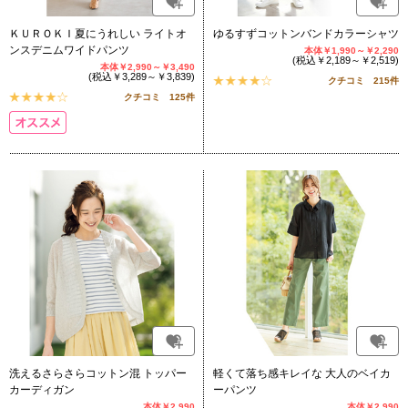
ＫＵＲＯＫＩ夏にうれしい ライトオ
ゆるすずコットンバンドカラーシャツ
ンスデニムワイドパンツ
本体￥1,990～￥2,290
(税込￥2,189～￥2,519)
本体￥2,990～￥3,490
(税込￥3,289～￥3,839)
クチコミ 215件
クチコミ 125件
洗えるさらさらコットン混 トッパー
軽くて落ち感キレイな 大人のベイカ
カーディガン
ーパンツ
本体￥2,990
本体￥2,990