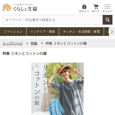
ログイン
カート
メニュー
ファッション
インテリア・雑貨
キッチン・生活雑貨・家電
家具
トップページ
特集
特集 リネンとコットンの服
特集 リネンとコットンの服