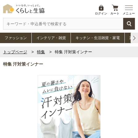
ログイン
カート
メニュー
ファッション
インテリア・雑貨
キッチン・生活雑貨・家電
家具
トップページ
特集
特集 汗対策インナー
特集 汗対策インナー