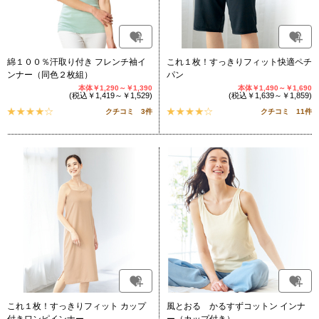
綿１００％汗取り付き フレンチ袖イ
これ１枚！すっきりフィット快適ペチ
ンナー（同色２枚組）
パン
本体￥1,290～￥1,390
本体￥1,490～￥1,690
(税込￥1,419～￥1,529)
(税込￥1,639～￥1,859)
クチコミ 3件
クチコミ 11件
これ１枚！すっきりフィット カップ
風とおる かるすずコットン インナ
付きワンピインナー
ー（カップ付き）