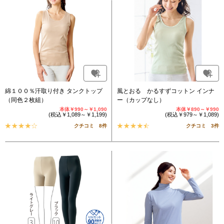
綿１００％汗取り付き タンクトップ
風とおる かるすずコットン インナ
（同色２枚組）
ー（カップなし）
本体￥990～￥1,090
本体￥890～￥990
(税込￥1,089～￥1,199)
(税込￥979～￥1,089)
クチコミ 8件
クチコミ 3件