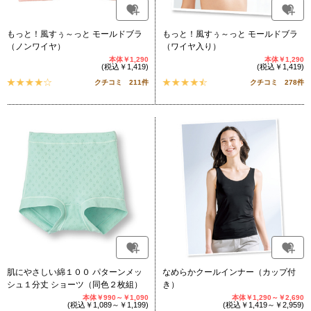
もっと！風すぅ～っと モールドブラ
もっと！風すぅ～っと モールドブラ
（ノンワイヤ）
（ワイヤ入り）
本体￥1,290
本体￥1,290
(税込￥1,419)
(税込￥1,419)
クチコミ 211件
クチコミ 278件
肌にやさしい綿１００ パターンメッ
なめらかクールインナー（カップ付
シュ１分丈 ショーツ（同色２枚組）
き）
本体￥990～￥1,090
本体￥1,290～￥2,690
(税込￥1,089～￥1,199)
(税込￥1,419～￥2,959)