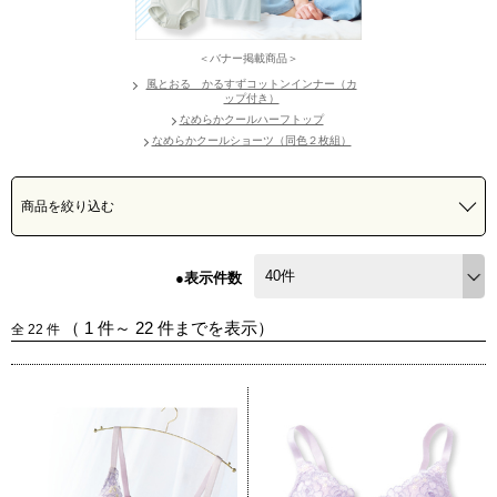
＜バナー掲載商品＞
風とおる かるすずコットンインナー（カ
ップ付き）
なめらかクールハーフトップ
なめらかクールショーツ（同色２枚組）
商品を絞り込む
●表示件数
（
1
件～
22
件までを表示）
全
22
件