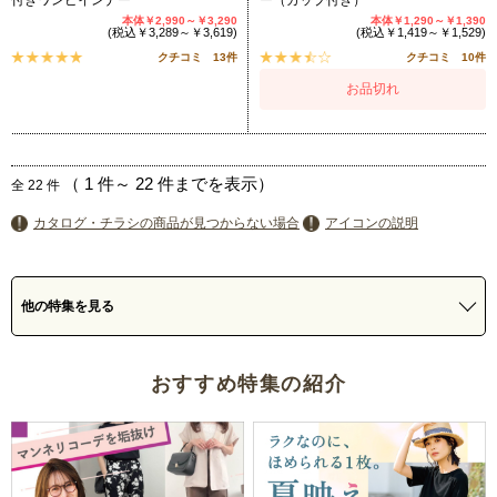
本体￥2,990～￥3,290
本体￥1,290～￥1,390
(税込￥3,289～￥3,619)
(税込￥1,419～￥1,529)
クチコミ 13件
クチコミ 10件
お品切れ
（
1
件～
22
件までを表示）
全
22
件
カタログ・チラシの商品が見つからない場合
アイコンの説明
他の特集を見る
おすすめ特集の紹介