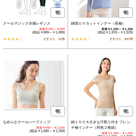
クールマジック冷感レギンス
綿混ＵＶカットインナー（長袖）
本体￥790～￥990
本体￥1,290～￥1,390
(税込￥869～￥1,089)
(税込￥1,419～￥1,529)
クチコミ 21件
クチコミ 207件
なめらかクールハーフトップ
綿１００％大きな汗取り付き フレン
チ袖インナー（同色２枚組）
本体￥990～￥2,090
(税込￥1,089～￥2,299)
本体￥1,490～￥1,590