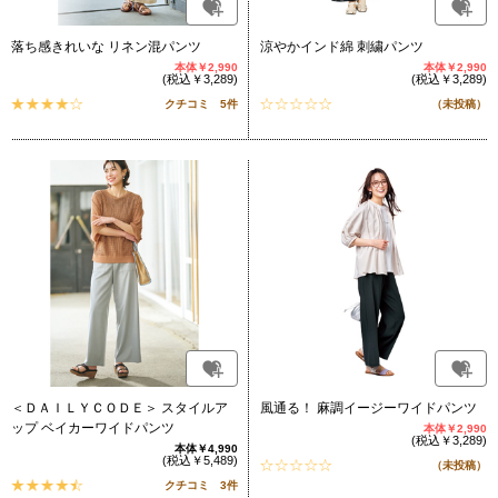
落ち感きれいな リネン混パンツ
涼やかインド綿 刺繍パンツ
本体￥2,990
本体￥2,990
(税込￥3,289)
(税込￥3,289)
クチコミ 5件
（未投稿）
＜ＤＡＩＬＹＣＯＤＥ＞ スタイルア
風通る！ 麻調イージーワイドパンツ
ップ ベイカーワイドパンツ
本体￥2,990
(税込￥3,289)
本体￥4,990
(税込￥5,489)
（未投稿）
クチコミ 3件