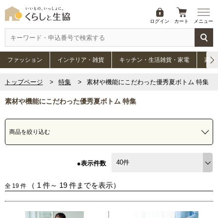
ログイン
カート
メニュー
ファッション
インテリア・雑貨
キッチン・生活雑貨・家電
家具
トップページ
特集
素材や機能にこだわった優秀夏ボトム 特集
素材や機能にこだわった優秀夏ボトム 特集
商品を絞り込む
●表示件数
（
1
件～
19
件までを表示）
全
19
件