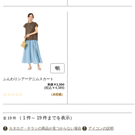
ふんわりシアーデニムスカート
本体￥3,990
(税込￥4,389)
（未投稿）
（
1
件～
19
件までを表示）
全
19
件
カタログ・チラシの商品が見つからない場合
アイコンの説明