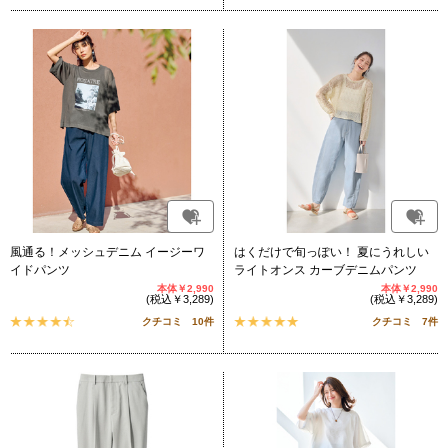
風通る！メッシュデニム イージーワ
はくだけで旬っぽい！ 夏にうれしい
イドパンツ
ライトオンス カーブデニムパンツ
本体￥2,990
本体￥2,990
(税込￥3,289)
(税込￥3,289)
クチコミ 10件
クチコミ 7件