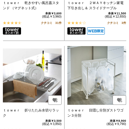
ｔｏｗｅｒ 乾きやすい風呂蓋スタ
ｔｏｗｅｒ ２ＷＡＹキッチン家電
ンド （マグネット式）
下引き出し＆ スライドテーブル
本体￥3,600
本体￥11,500
(税込￥3,960)
(税込￥12,650)
クチコミ 31件
クチコミ 3件
ｔｏｗｅｒ 折りたたみ水切りラッ
ｔｏｗｅｒ 目隠し分別ダストワゴ
ク
ン３分別
本体￥3,500
本体￥8,900
(税込￥3,850)
(税込￥9,790)