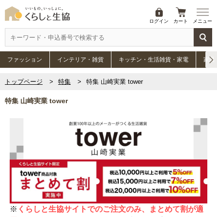
ログイン
カート
メニュー
ファッション
インテリア・雑貨
キッチン・生活雑貨・家電
家具
トップページ
特集
特集 山崎実業 tower
特集 山崎実業 tower
※
くらしと生協サイトでのご注文のみ、まとめて割が適