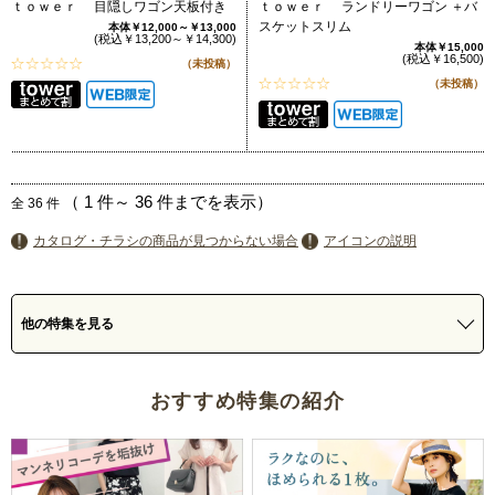
ｔｏｗｅｒ 目隠しワゴン天板付き
ｔｏｗｅｒ ランドリーワゴン ＋バ
スケットスリム
本体￥12,000～￥13,000
(税込￥13,200～￥14,300)
本体￥15,000
(税込￥16,500)
（未投稿）
（未投稿）
（
1
件～
36
件までを表示）
全
36
件
カタログ・チラシの商品が見つからない場合
アイコンの説明
他の特集を見る
おすすめ特集の紹介