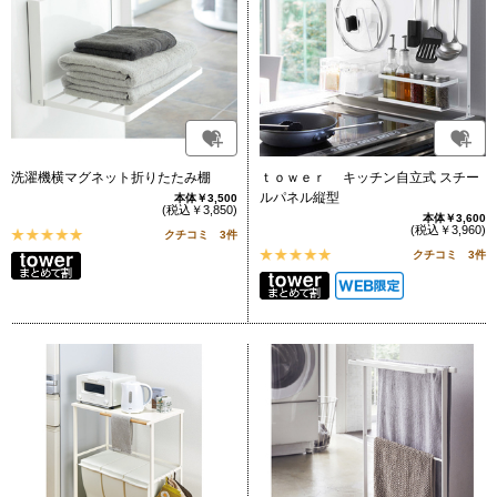
洗濯機横マグネット折りたたみ棚
ｔｏｗｅｒ キッチン自立式 スチー
ルパネル縦型
本体￥3,500
(税込￥3,850)
本体￥3,600
(税込￥3,960)
クチコミ 3件
クチコミ 3件