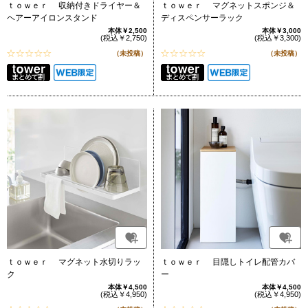
ｔｏｗｅｒ 収納付きドライヤー＆
ｔｏｗｅｒ マグネットスポンジ＆
ヘアーアイロンスタンド
ディスペンサーラック
本体￥2,500
本体￥3,000
(税込￥2,750)
(税込￥3,300)
（未投稿）
（未投稿）
ｔｏｗｅｒ マグネット水切りラッ
ｔｏｗｅｒ 目隠しトイレ配管カバ
ク
ー
本体￥4,500
本体￥4,500
(税込￥4,950)
(税込￥4,950)