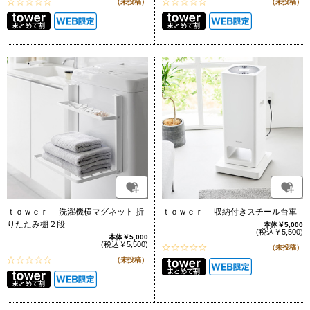
（未投稿）
（未投稿）
ｔｏｗｅｒ 洗濯機横マグネット 折
ｔｏｗｅｒ 収納付きスチール台車
りたたみ棚２段
本体￥5,000
(税込￥5,500)
本体￥5,000
(税込￥5,500)
（未投稿）
（未投稿）