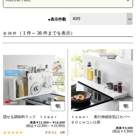
●表示件数
（
1
件～
36
件までを表示）
全
36
件
隠せる調味料ラック ｔｏｗｅｒ
ｔｏｗｅｒ 奥行伸縮排気口カバー
６０ｃｍコンロ用
本体￥11,500～￥14,500
(税込￥12,650～￥15,950)
本体￥3,000
(税込￥3,300)
クチコミ 5件