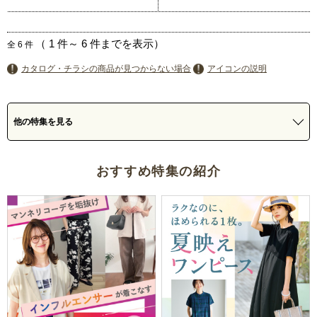
（
1
件～
6
件までを表示）
全
6
件
カタログ・チラシの商品が見つからない場合
アイコンの説明
他の特集を見る
おすすめ特集の紹介