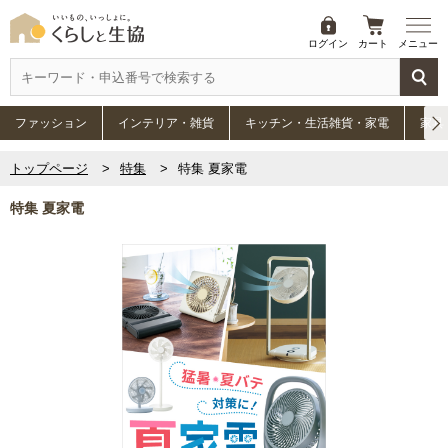
ログイン
カート
メニュー
ファッション
インテリア・雑貨
キッチン・生活雑貨・家電
家具
トップページ
特集
特集 夏家電
特集 夏家電