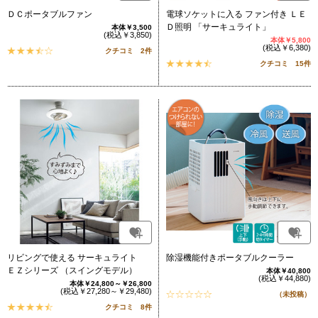
ＤＣポータブルファン
電球ソケットに入る ファン付き ＬＥ
Ｄ照明 「サーキュライト」
本体￥3,500
(税込￥3,850)
本体￥5,800
(税込￥6,380)
クチコミ 2件
クチコミ 15件
リビングで使える サーキュライト
除湿機能付きポータブルクーラー
ＥＺシリーズ （スイングモデル）
本体￥40,800
(税込￥44,880)
本体￥24,800～￥26,800
(税込￥27,280～￥29,480)
（未投稿）
クチコミ 8件