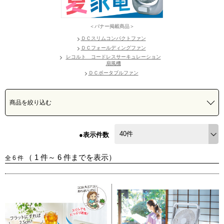
＜バナー掲載商品＞
ＤＣスリムコンパクトファン
ＤＣフォールディングファン
レコルト コードレスサーキュレーション
扇風機
ＤＣポータブルファン
商品を絞り込む
●表示件数
（
1
件～
6
件までを表示）
全
6
件