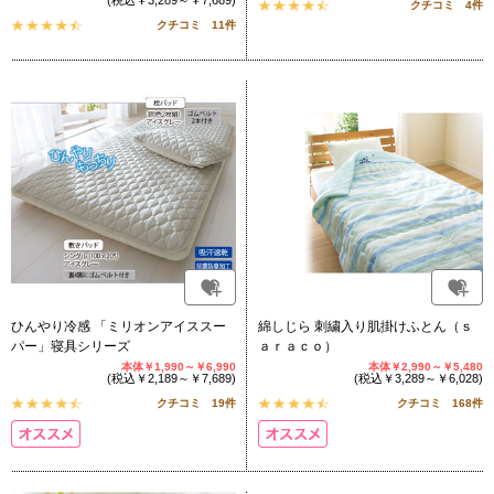
(税込￥3,289～￥7,689)
クチコミ 4件
クチコミ 11件
ひんやり冷感 「ミリオンアイススー
綿しじら 刺繍入り肌掛けふとん（ｓ
パー」寝具シリーズ
ａｒａｃｏ）
本体￥1,990～￥6,990
本体￥2,990～￥5,480
(税込￥2,189～￥7,689)
(税込￥3,289～￥6,028)
クチコミ 19件
クチコミ 168件