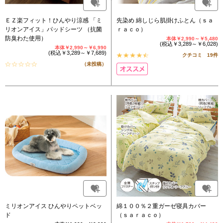
ＥＺ楽フィット！ひんやり涼感 「ミ
先染め 綿しじら肌掛けふとん（ｓａ
リオンアイス」パッドシーツ （抗菌
ｒａｃｏ）
防臭わた使用）
本体￥2,990～￥5,480
(税込￥3,289～￥6,028)
本体￥2,990～￥6,990
(税込￥3,289～￥7,689)
クチコミ 19件
（未投稿）
ミリオンアイス ひんやりペットベッ
綿１００％２重ガーゼ寝具カバー
ド
（ｓａｒａｃｏ）