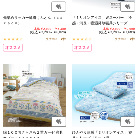
先染めサッカー薄掛けふとん （ｓａ
「ミリオンアイス」Ｗスーパー 冷
ｒａｃｏ）
感・消臭・吸湿発散寝具シリーズ
本体￥2,990～￥5,480
本体￥2,990～￥6,990
(税込￥3,289～￥6,028)
(税込￥3,289～￥7,689)
クチコミ 2件
クチコミ 2件
綿１００％さらさら２重ガーゼ 寝具
ひんやり涼感「ミリオンアイス」 寝