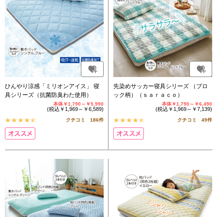
ひんやり涼感「ミリオンアイス」 寝
先染めサッカー寝具シリーズ （ブロ
具シリーズ（抗菌防臭わた使用）
ック柄）（ｓａｒａｃｏ）
本体￥1,790～￥5,990
本体￥1,790～￥6,490
(税込￥1,969～￥6,589)
(税込￥1,969～￥7,139)
クチコミ 186件
クチコミ 49件