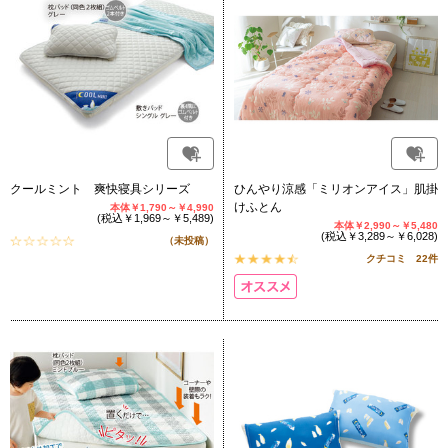
クールミント 爽快寝具シリーズ
ひんやり涼感「ミリオンアイス」肌掛
けふとん
本体￥1,790～￥4,990
(税込￥1,969～￥5,489)
本体￥2,990～￥5,480
(税込￥3,289～￥6,028)
（未投稿）
クチコミ 22件