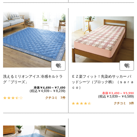
洗えるミリオンアイス 冷感キルトラ
ＥＺ楽フィット！先染めサッカー パ
グ「ブリーズ」
ッドシーツ（ブロック柄）（ｓａｒａ
ｃｏ）
本体￥4,490～￥7,490
(税込￥4,939～￥8,239)
本体￥3,490～￥5,990
(税込￥3,839～￥6,589)
クチコミ 7件
クチコミ 3件