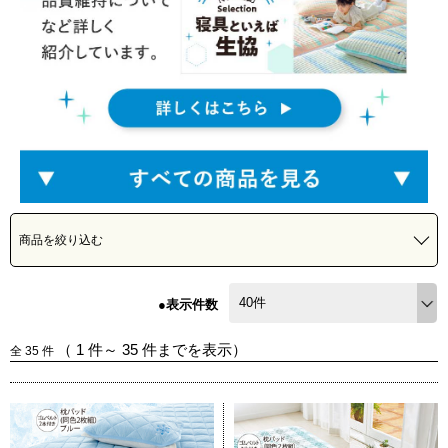
商品を絞り込む
●表示件数
（
1
件～
35
件までを表示）
全
35
件