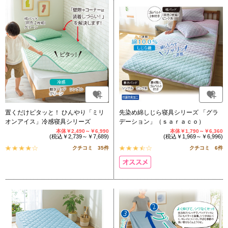
置くだけピタッと！ ひんやり「ミリ
先染め綿しじら寝具シリーズ 「グラ
オンアイス」冷感寝具シリーズ
デーション」（ｓａｒａｃｏ）
本体￥2,490～￥6,990
本体￥1,790～￥6,360
(税込￥2,739～￥7,689)
(税込￥1,969～￥6,996)
クチコミ 35件
クチコミ 6件