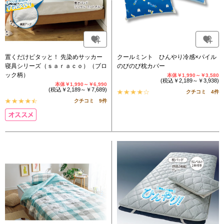
置くだけピタッと！ 先染めサッカー
クールミント ひんやり冷感×パイル
寝具シリーズ（ｓａｒａｃｏ）（ブロ
のびのび枕カバー
ック柄）
本体￥1,990～￥3,580
(税込￥2,189～￥3,938)
本体￥1,990～￥6,990
(税込￥2,189～￥7,689)
クチコミ 4件
クチコミ 9件