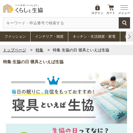
ログイン
カート
メニュー
ファッション
インテリア・雑貨
キッチン・生活雑貨・家電
家具
トップページ
特集
特集 生協の日 寝具といえば生協
特集 生協の日 寝具といえば生協