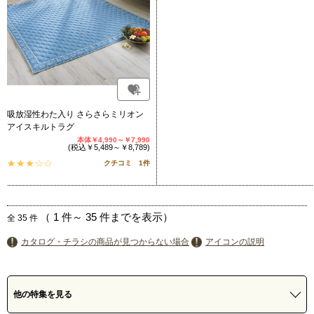
吸放湿性わた入り さらさらミリオン
アイスキルトラグ
本体￥4,990～￥7,990
(税込￥5,489～￥8,789)
クチコミ 1件
（
1
件～
35
件までを表示）
全
35
件
カタログ・チラシの商品が見つからない場合
アイコンの説明
他の特集を見る