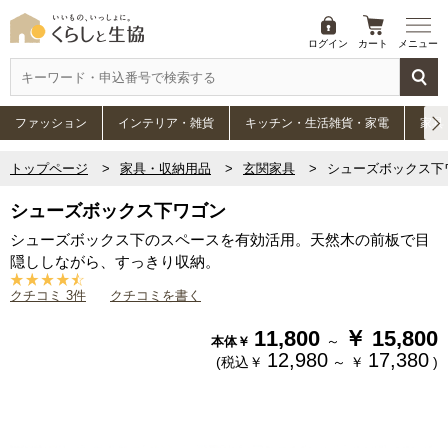
ログイン
カート
メニュー
ファッション
インテリア・雑貨
キッチン・生活雑貨・家電
家具
トップページ
家具・収納用品
玄関家具
シューズボックス下
シューズボックス下ワゴン
シューズボックス下のスペースを有効活用。天然木の前板で目
隠ししながら、すっきり収納。
クチコミ 3件
クチコミを書く
11,800
￥
15,800
～
本体￥
12,980
17,380
(税込￥
～
￥
)