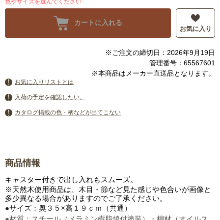
色やサイズを選んでください
カートに入れる
お気に入り
※ご注文の締切日：2026年9月19日
管理番号：65567601
※本商品はメーカー直送品となります。
お気に入りリストとは
入荷の予定を確認したい。
カタログ掲載の色・柄などが出てこない
商品情報
キャスター付きで出し入れもスムーズ。
※天然木使用商品は、木目・節など見た感じや色合いが画像と
多少異なる場合がありますのでご了承ください。
●サイズ：奥３５×高１９ｃｍ（共通）
●材質：スチール（メラミン樹脂焼付塗装）・桐材（オイルス