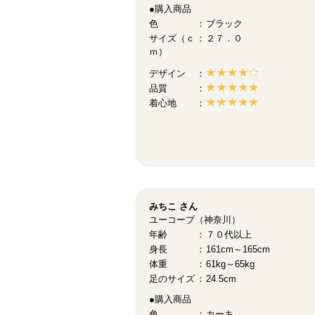
●購入商品
色
ブラック
サイズ（ｃ
２７．０
ｍ）
デザイン
品質
着心地
みちこ
さん
ユーコープ（神奈川）
年齢
７０代以上
身長
161cm～165cm
体重
61kg～65kg
足のサイズ
24.5cm
●購入商品
色
カーキ