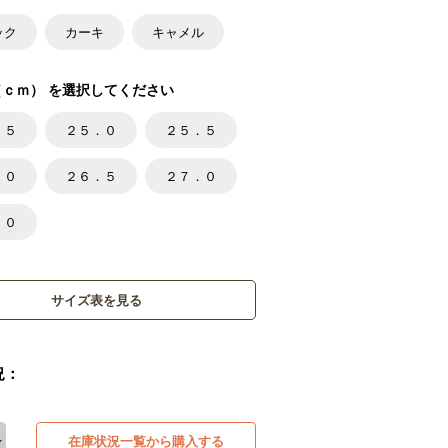
ック
カーキ
キャメル
ｃｍ） を選択してください
．５
２５．０
２５．５
．０
２６．５
２７．０
．０
サイズ表を見る
況：
在庫状況一覧から購入する