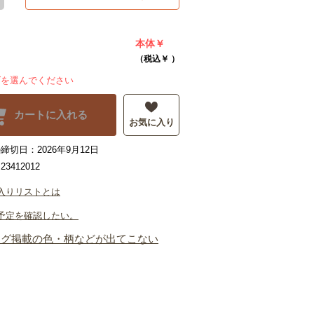
本体￥
（税込￥
）
ズを選んでください
カートに入れる
お気に入り
締切日：2026年9月12日
3412012
入りリストとは
予定を確認したい。
ログ掲載の色・柄などが出てこない