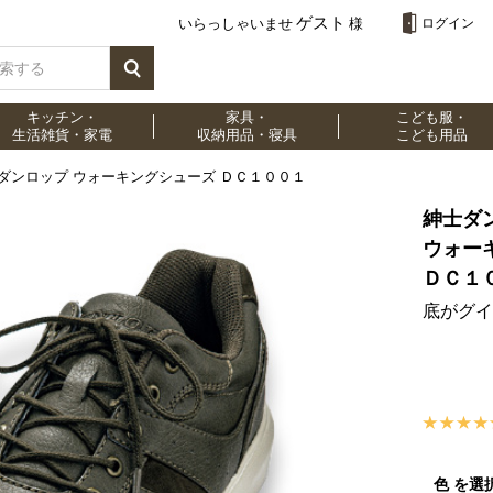
ゲスト
いらっしゃいませ
様
ログイン
キッチン・
家具・
こども服・
生活雑貨・家電
収納用品・寝具
こども用品
ダンロップ ウォーキングシューズ ＤＣ１００１
紳士ダ
ウォー
ＤＣ１
底がグイ
色 を選