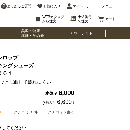
よくあるご質問
お気に入り
マイページ
メニュー
WEBカタログ
申込番号
カート
から注文
で注文
美容・健康・
アウトレット
趣味・その他
ンロップ
キングシューズ
００１
ッと屈曲して疲れにくい
6,000
本体￥
6,600
(税込￥
)
クチコミ 31件
クチコミを書く
択してください