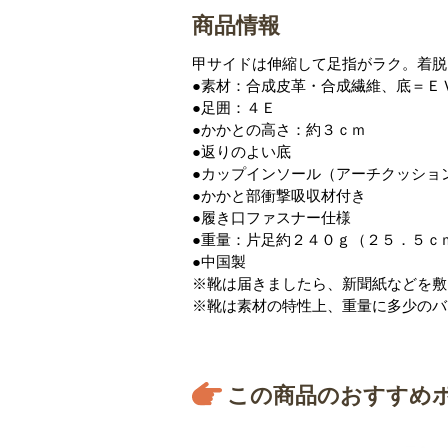
商品情報
甲サイドは伸縮して足指がラク。着脱
●素材：合成皮革・合成繊維、底＝Ｅ
●足囲：４Ｅ
●かかとの高さ：約３ｃｍ
●返りのよい底
●カップインソール（アーチクッショ
●かかと部衝撃吸収材付き
●履き口ファスナー仕様
●重量：片足約２４０ｇ（２５．５ｃ
●中国製
※靴は届きましたら、新聞紙などを敷
※靴は素材の特性上、重量に多少のバ
この商品のおすすめ