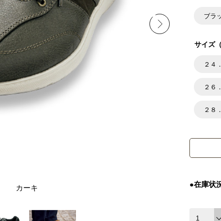
ブラ
サイズ（
２４
２６
２８
●在庫状
カーキ