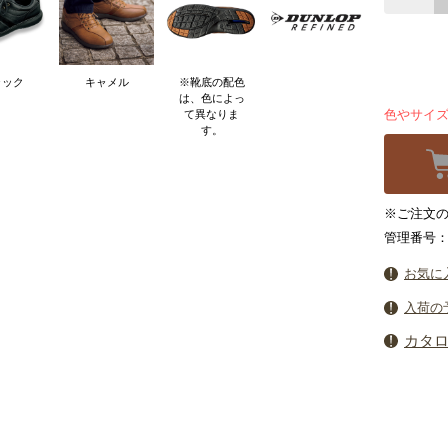
ラック
キャメル
※靴底の配色
は、色によっ
色やサイ
て異なりま
す。
※ご注文の
管理番号：2
お気に
入荷の
カタ