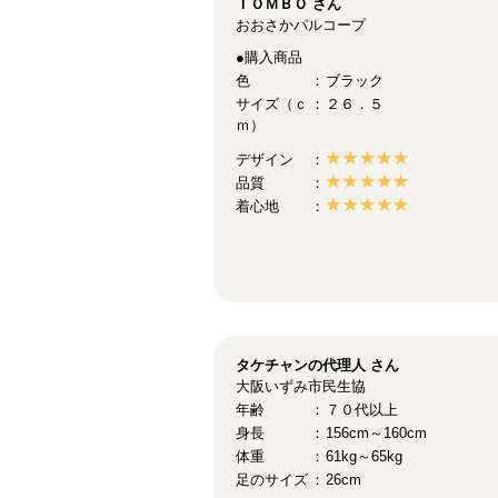
ＴＯＭＢＯ
さん
おおさかパルコープ
●購入商品
色
ブラック
サイズ（ｃ
２６．５
ｍ）
デザイン
品質
着心地
タケチャンの代理人
さん
大阪いずみ市民生協
年齢
７０代以上
身長
156cm～160cm
体重
61kg～65kg
足のサイズ
26cm