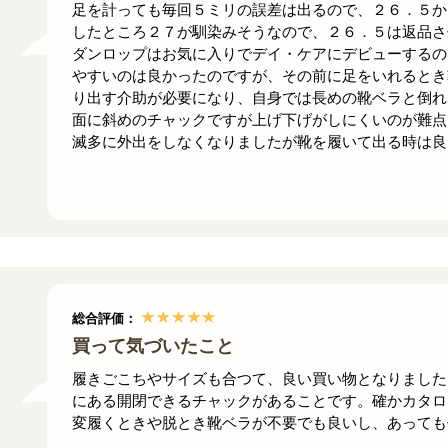
足を計っても毎回５ミリの誤差は出るので、２６．５か
したところ２７が馴染みそうなので、２６．５は返品さ
ダンロップはお気に入りでデイ・ケアにデビューするの
やすいのは良かったのですが、その前に足をいれるとき
り出す介助が必要になり、自身では長めの靴ベラと倒れ
面に斜めのチャックですが上げ下げがしにくいのが難点
滅多に外出をしなくなりましたが靴を履いて出る時は良
総合評価：
買って気づいたこと
履きごこちやサイズも合つて、良い買い物となりました
にある開閉できるチャックがあることです。確かカタロ
変履くときや脱とき靴ベラが不要でも良いし、あっても