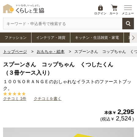
ログイン
カート
メニュー
ファッション
インテリア・雑貨
キッチン・生活雑貨・家電
家具
トップページ
おもちゃ・絵本
スプーンさん コップちゃん くつ
スプーンさん コップちゃん くつしたくん
（３冊ケース入り）
１００％ＯＲＡＮＧＥのおしゃれなイラストのファーストブッ
ク。
クチコミ 1件
クチコミを書く
2,295
本体￥
2,524
(税込￥
)