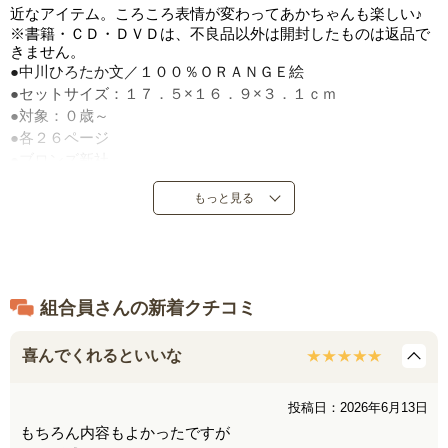
近なアイテム。ころころ表情が変わってあかちゃんも楽しい♪
※書籍・ＣＤ・ＤＶＤは、不良品以外は開封したものは返品で
きません。
●中川ひろたか文／１００％ＯＲＡＮＧＥ絵
●セットサイズ：１７．５×１６．９×３．１ｃｍ
●対象：０歳～
●各２６ページ
●ブロンズ新社
●定価：２，８０５円（税込）
もっと見る
●２００３年８月発売
●日本製
組合員さんの新着クチコミ
喜んでくれるといいな
投稿日：2026年6月13日
もちろん内容もよかったですが