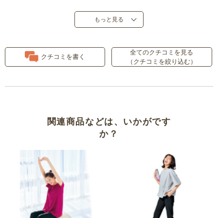
裾きつめ…
もっと見る
着心地、肌触りが最高！
全てのクチコミを見る
クチコミを書く
（クチコミを絞り込む）
細身ですが大丈夫でした
動きやすいです
軽い
関連商品などは、いかがです
か？
動きやすくてとっても楽です
軽くて履き心地は良いけれど裾幅
１３．５センチは狭いかな？
さらっとした生地