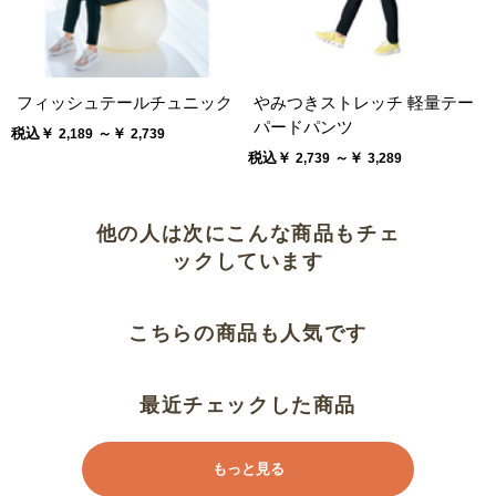
昔よりサイズが小さくなってい
る？
フィッシュテールチュニック
やみつきストレッチ 軽量テー
この夏一番
パードパンツ
税込￥
～￥
2,189
2,739
税込￥
～￥
2,739
3,289
楽です！
夏にぴったり
他の人は次にこんな商品もチェ
ックしています
涼しくて快適
こちらの商品も人気です
ウエストのゴム
Ｇｏｏｄです。
最近チェックした商品
もっと見る