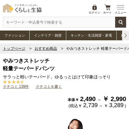
ログイン
カート
メニュー
ファッション
インテリア・雑貨
キッチン・生活雑貨・家電
家具
トップページ
おすすめ商品
やみつきストレッチ 軽量テーパード
やみつきストレッチ
軽量テーパードパンツ
サラっと軽いテーパード。ゆるっとはけて印象ほっそり
クチコミ 139件
クチコミを書く
2,490
￥
2,990
～
本体￥
2,739
3,289
(税込￥
～
￥
)