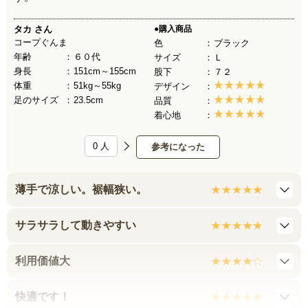
タカ
さん
●購入商品
コープぐんま
色
ブラック
年齢
６０代
サイズ
Ｌ
身長
151cm～155cm
股下
７２
体重
51kg～55kg
デザイン
足のサイズ
23.5cm
品質
着心地
0
人
参考になった
薄手で涼しい。裾幅狭い。
サラサラして動きやすい
利用価値大
快適です！