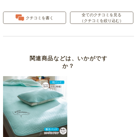
洗濯すると綿が片寄ります
全てのクチコミを見る
クチコミを書く
（クチコミを絞り込む）
気に入ってます
肌触り１００点
気持ち良い生地です
関連商品などは、いかがです
か？
程よい良い厚みと重さ
肌触りがよい
気持ちいいです
良かった
蒸れません