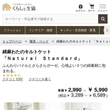
ログイン
カート
メニュー
ファッション
インテリア・雑貨
キッチン・生活雑貨・家電
家具
トップページ
寝具・ベッド
綿麻わたのキルトケット 「Ｎａｔｕ
綿麻わたのキルトケット
「Ｎａｔｕｒａｌ Ｓｔａｎｄａｒｄ」
ふんわりパイルとさらさらガーゼ。心地よい２つの綿素材に包
まれる。
クチコミ 63件
クチコミを書く
2,990
￥
5,990
～
本体￥
3,289
6,589
(税込￥
～
￥
)