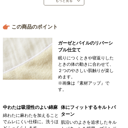
もっと見る
この商品のポイント
ガーゼとパイルのリバーシ
ブル仕立て
眠りにつくときや寝返りした
ときの体の動きに合わせて、
２つのやさしい肌触りが楽し
めます。
※画像は『素材アップ』で
す。
中わたは吸湿性のよい綿麻
体にフィットするキルトパ
ターン
綿わたに麻わたを加えること
でムレにくい仕様に。洗うほ
肌沿いのよさを追求したキル
どふっくらします。