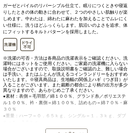
ガーゼとパイルのリバーシブル仕立て。眠りにつくときや寝返
りしたときの体の動きに合わせて、２つのやさしい肌触りが楽
しめます。中わたは、綿わたに麻わたを加えることでムレにく
い仕様に。洗うほどふっくらします。肌沿いのよさを追求、体
にフィットするキルトパターンを採用しました。
※洗濯の可否・方法は各商品の洗濯表示をご確認ください。洗
濯時にはネットをご使用ください。ご家庭の洗濯機に入らない
場合がございますので、取扱説明書をご確認の上、難しい場合
は手洗い、またはふとんが洗えるコインランドリーをおすすめ
いたします。※寝具商品は、生地幅の関係上ハギ（つぎ目）が
入ることがございます。また裁断の都合により柄の出方が多少
異なりますので、あらかじめご了承ください。
●素材：表側＝毛羽部／綿１００％、グランド糸／ポリエステ
ル１００％、衿・裏側＝綿１００％、詰めもの＝綿７０％・麻
３０％
●重量：ハーフ＝０．６５ｋｇ、シングル＝１．３ｋｇ、ダブ
ル＝１．７５ｋｇ
●中国製