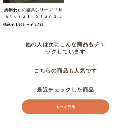
綿麻わたの寝具シリーズ 「Ｎ
肌がけやタオルケットのいいとこ
ａｔｕｒａｌ Ｓｔａｎｄａ
取り
ｒｄ」
税込￥
～￥
1,969
5,489
絶妙な厚さ
他の人は次にこんな商品もチェ
ックしています
必ず洗濯を
蒸れません
こちらの商品も人気です
肌触り抜群
最近チェックした商品
もっと見る