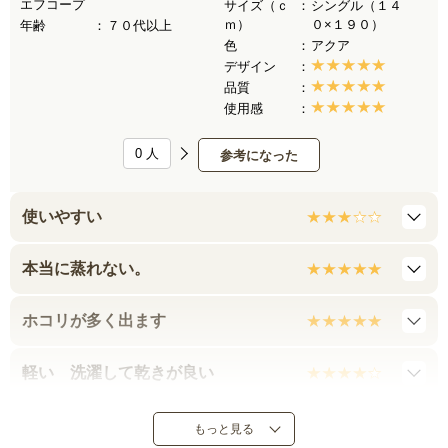
エフコープ
サイズ（ｃ
シングル（１４
ｍ）
０×１９０）
年齢
７０代以上
色
アクア
デザイン
品質
使用感
0
人
参考になった
使いやすい
本当に蒸れない。
ホコリが多く出ます
軽い 洗濯して乾きが良い
薄すぎず厚すぎすちょうどいい
もっと見る