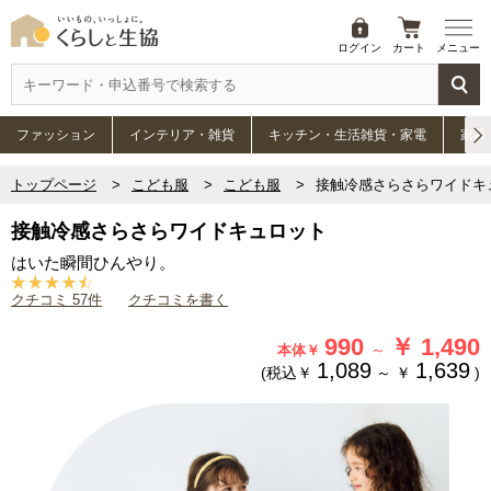
ログイン
カート
メニュー
ファッション
インテリア・雑貨
キッチン・生活雑貨・家電
家具
トップページ
こども服
こども服
接触冷感さらさらワイドキ
接触冷感さらさらワイドキュロット
はいた瞬間ひんやり。
クチコミ 57件
クチコミを書く
990
￥
1,490
～
本体￥
1,089
1,639
(税込￥
～
￥
)