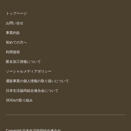
サラサラして着やすい
トップページ
お問い合せ
サラッとまとわりつかないです！
事業約款
初めての方へ
孫のお気に入り
利用規程
匿名加工情報について
ソーシャルメディアポリシー
通販事業の個人情報の取り扱いについて
日本生活協同組合連合会について
SDGsの取り組み
Copyright 日本生活協同組合連合会