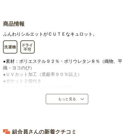
商品情報
ふんわりシルエットがＣＵＴＥなキュロット。
●素材：ポリエステル９２％・ポリウレタン８％（織物、平
織・ヨコのび）
●ＵＶカット加工（遮蔽率９０％以上）
●ポケット２個付き
●ウエスト総ゴム入り、リボン付き
●中国製またはバングラデシュ製
もっと見る
※写真と柄の出方が多少異なります。
組合員さんの新着クチコミ