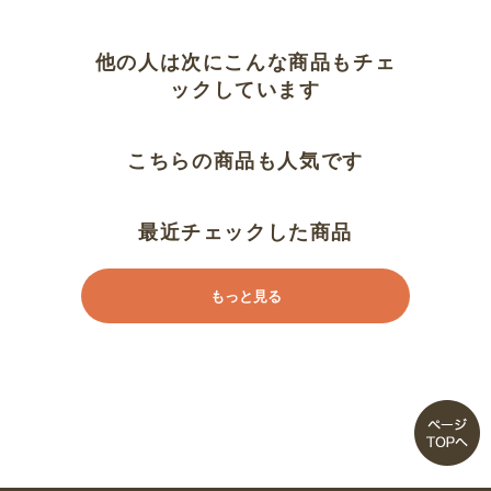
涼しそう！
他の人は次にこんな商品もチェ
ミントは…
ックしています
たぶん最安値
こちらの商品も人気です
涼しそうです
最近チェックした商品
サラサラです
もっと見る
紐無しか飾りリボンにしてほしい
裏地っぽいかも
パンツ自体はサラッと
涼しい