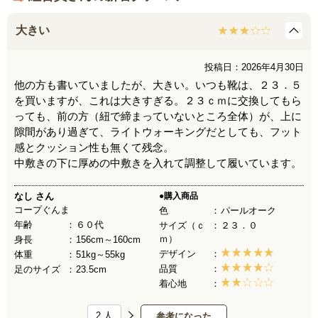
大きい
投稿日：2026年4月30日
他の方も書いていましたが、大きい。いつも靴は、２３．５
を買いますが、これは大きすぎる。２３ｃｍに交換してもら
っても、前の方（紐で締まっていないところ全体）が、上に
隙間があり過ぎて、ライトウォーキングだとしても、フット
感とクッション性も無くて残念。
中敷きの下に厚めの中敷きを入れて調整して履いています。
なし
さん
●購入商品
コープぐんま
色
パールオーク
年齢
６０代
サイズ（ｃ
２３．０
ｍ）
身長
156cm～160cm
デザイン
体重
51kg～55kg
品質
足のサイズ
23.5cm
着心地
2
人
参考になった