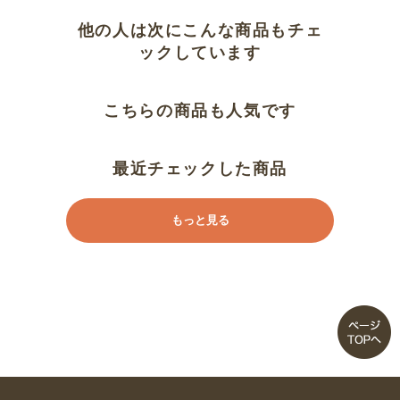
他の人は次にこんな商品もチェ
大きすぎ？！
ックしています
同じ靴３度目です 楽ーです
こちらの商品も人気です
今まで使用していたシューズより
ごつい感じがします。
最近チェックした商品
ウォーキングがらくらく
もっと見る
足が一人でに前に出る
ちょうど良い
履きやすい
足が痛くならない