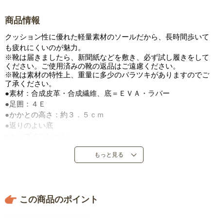
商品情報
クッション性に優れた軽量素材のソールだから、長時間歩いて
も疲れにくいのが魅力。
※靴は届きましたら、新聞紙などを敷き、必ず試し履きをして
ください。ご使用済みの靴の返品はご遠慮ください。
※靴は素材の特性上、重量に多少のバラツキがありますのでご
了承ください。
●素材：合成皮革・合成繊維、底＝ＥＶＡ・ラバー
●足囲：４Ｅ
●かかとの高さ：約３．５ｃｍ
●返りのよい底
●カップインソール
●前甲・かかと部反射材付き
もっと見る
●かかと部衝撃吸収材付き
●履き口ファスナー仕様
●重量：片足約２１０ｇ（２３．５ｃｍ）
●ベトナム製
この商品のポイント