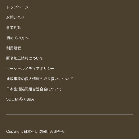
トップページ
２足目 兎に角履きやすい
お問い合せ
事業約款
とても履きやすい私の足にピッタ
リの靴でした。
初めての方へ
利用規程
春
匿名加工情報について
ソーシャルメディアポリシー
通販事業の個人情報の取り扱いについて
日本生活協同組合連合会について
SDGsの取り組み
Copyright 日本生活協同組合連合会