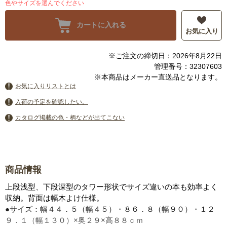
色やサイズを選んでください
カートに入れる
お気に入り
※ご注文の締切日：2026年8月22日
管理番号：32307603
※本商品はメーカー直送品となります。
お気に入りリストとは
入荷の予定を確認したい。
カタログ掲載の色・柄などが出てこない
商品情報
上段浅型、下段深型のタワー形状でサイズ違いの本も効率よく
収納。背面は幅木よけ仕様。
●サイズ：幅４４．５（幅４５）・８６．８（幅９０）・１２
９．１（幅１３０）×奥２９×高８８ｃｍ