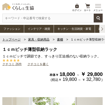
ログイン
カート
メニュー
ファッション
インテリア・雑貨
キッチン・生活雑貨・家電
家具
トップページ
家具・収納用品
書棚
１ｃｍピッチ薄型収納ラ
１ｃｍピッチ薄型収納ラック
１ｃｍピッチで調節でき、すっきり圧迫感のない収納ラック。
クチコミ 26件
クチコミを書く
18,000
￥
29,800
～
本体￥
19,800
32,780
(税込￥
～
￥
)