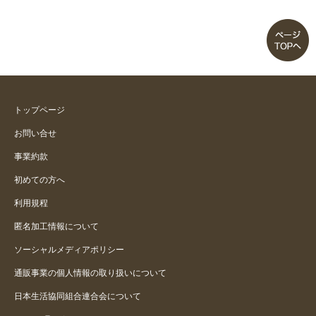
実用的です。
たくさん入る
とても良い！
トップページ
組み立て不要イイです！
お問い合せ
事業約款
ぴったり！
初めての方へ
組み立て不要
利用規程
匿名加工情報について
重くて運ぶのに苦労したけど、気
に入ってます！
ソーシャルメディアポリシー
通販事業の個人情報の取り扱いについて
日本生活協同組合連合会について