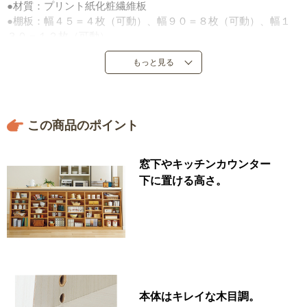
●材質：プリント紙化粧繊維板
●棚板：幅４５＝４枚（可動）、幅９０＝８枚（可動）、幅１
３０＝１２枚（可動）
●耐荷重：棚板＝５ｋｇ（１段当り）
もっと見る
●転倒防止金具付き
●日本製
この商品のポイント
窓下やキッチンカウンター
下に置ける高さ。
本体はキレイな木目調。