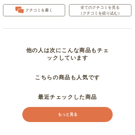
全てのクチコミを見る
完成品なのですぐに使えます
クチコミを書く
（クチコミを絞り込む）
文庫本から大型の写真集まで、ほ
とんどの本に対応できて便利（Ｃ
Ｄも収能しています）
他の人は次にこんな商品もチェ
作りは良い
ックしています
完成品なのが良い！
こちらの商品も人気です
組立て不要は便利！
最近チェックした商品
使いやすい。しっかりしてる。
もっと見る
しっかりしています
棚の調整が細かくできるので大変