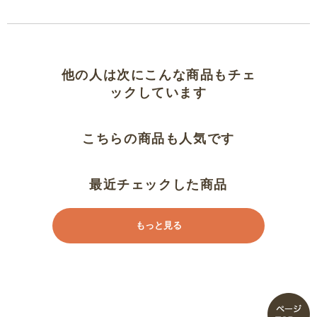
生地がさらさらして良い！
用途次第
他の人は次にこんな商品もチェ
さらりと着ることができました。
ックしています
こわ夏、活躍してくれそう！
こちらの商品も人気です
便利
最近チェックした商品
何にでも合わせられます
もっと見る
肌触りがよい。
着心地は悪くないけど…
良かったです。