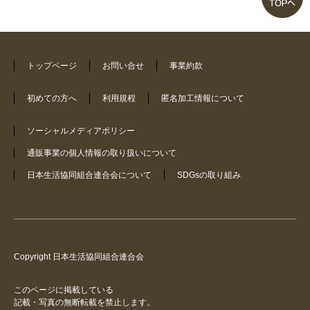
残暑厳しくまだ着てません
デザイン・質感・色も素敵です
トップページ
お問い合せ
事業約款
おしゃれして、若返りたいと思い
初めての方へ
利用規程
匿名加工情報について
ます
ソーシャルメディアポリシー
気に入ってます
通販事業の個人情報の取り扱いについて
日本生活協同組合連合会について
SDGsの取り組み
Copyright 日本生活協同組合連合会
このページに掲載している
記載・写真の無断転載を禁止します。