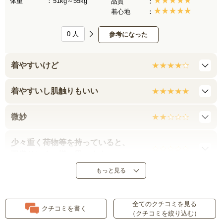
体重
51kg～55kg
品質
着心地
0
人
参考になった
着やすいけど
着やすいし肌触りもいい
微妙
少々重く荷物等を持っていると、
羽織りにくい様に思います。
もっと見る
肩がおちやすいです
全てのクチコミを見る
お役立ちアイテム
クチコミを書く
（クチコミを絞り込む）