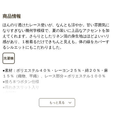
商品情報
ほんのり透けたレース使いが、なんとも涼やか。甘い雰囲気に
なりすぎない幾何学模様で、夏の装いに上品なアクセントを加
えてくれます。さらりとしたリネン混の身生地はほどよいハリ
感があり、１枚着るだけできちんと見えも。体の線をカバーす
るシルエットにもこだわりました。
●素材：ポリエステル４０％・レーヨン２５％・綿２０％・麻
１５％（織物、平織）、レース部分＝ポリエステル１００％
●後ろ８つボタン仕様
●両わきスリット入り
●中国製
※若干透けますので、ベージュ系または同色のインナーのご着
もっと見る
用をおすすめします。