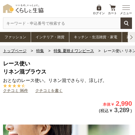
ログイン
カート
メニュー
ファッション
インテリア・雑貨
キッチン・生活雑貨・家電
家具
トップページ
特集
特集 夏映えワンピース
レース使い リネ
レース使い
リネン混ブラウス
おとなのレース使い。リネン混でさらり、涼しげ。
クチコミ 96件
クチコミを書く
2,990
本体￥
3,289
(税込￥
)