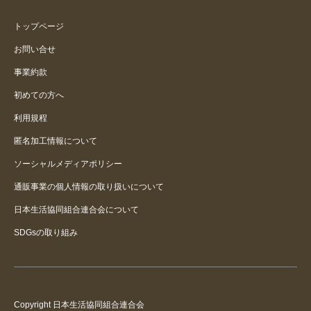
おしゃれで上品です
トップページ
お問い合せ
レース使いがオシャレ
事業約款
初めての方へ
レース使いがシンプル
利用規程
匿名加工情報について
ソーシャルメディアポリシー
通販事業の個人情報の取り扱いについて
日本生活協同組合連合会について
SDGsの取り組み
Copyright 日本生活協同組合連合会