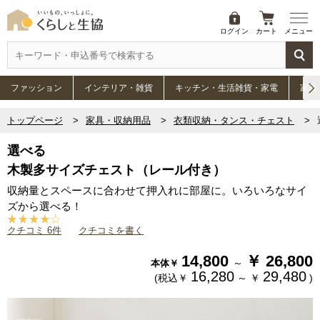
ログイン
カート
メニュー
ファッション
インテリア・雑貨
キッチン・生活雑貨・家電
家具
トップページ
家具・収納用品
衣類収納・タンス・チェスト
選べる
木製多サイズチェスト（レール付き）
収納量とスペースに合わせて押入れに部屋に。いろいろなサイ
ズから選べる！
クチコミ 6件
クチコミを書く
14,800
￥
26,800
～
本体￥
16,280
29,480
(税込￥
～
￥
)