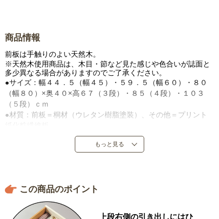
商品情報
前板は手触りのよい天然木。
※天然木使用商品は、木目・節など見た感じや色合いが誌面と
多少異なる場合がありますのでご了承ください。
●サイズ：幅４４．５（幅４５）・５９．５（幅６０）・８０
（幅８０）×奥４０×高６７（３段）・８５（４段）・１０３
（５段）ｃｍ
●材質：前板＝桐材（ウレタン樹脂塗装）、その他＝プリント
紙化粧繊維板
●耐荷重：天板＝５ｋｇ
もっと見る
●日本製
この商品のポイント
上段右側の引き出しにはひ