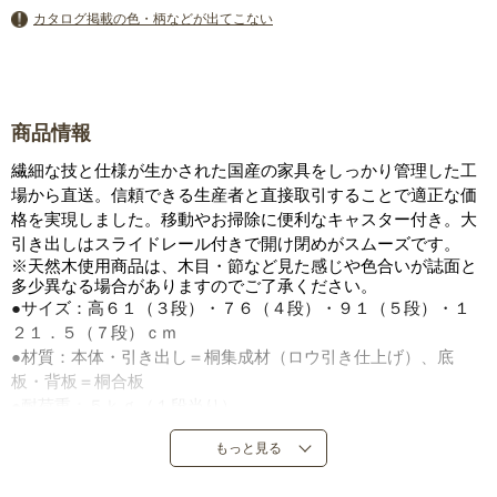
カタログ掲載の色・柄などが出てこない
商品情報
繊細な技と仕様が生かされた国産の家具をしっかり管理した工
場から直送。信頼できる生産者と直接取引することで適正な価
格を実現しました。移動やお掃除に便利なキャスター付き。大
引き出しはスライドレール付きで開け閉めがスムーズです。
※天然木使用商品は、木目・節など見た感じや色合いが誌面と
多少異なる場合がありますのでご了承ください。
●サイズ：高６１（３段）・７６（４段）・９１（５段）・１
２１．５（７段）ｃｍ
●材質：本体・引き出し＝桐集成材（ロウ引き仕上げ）、底
板・背板＝桐合板
●耐荷重：５ｋｇ（１段当り）
●キャスター付き
もっと見る
●日本製