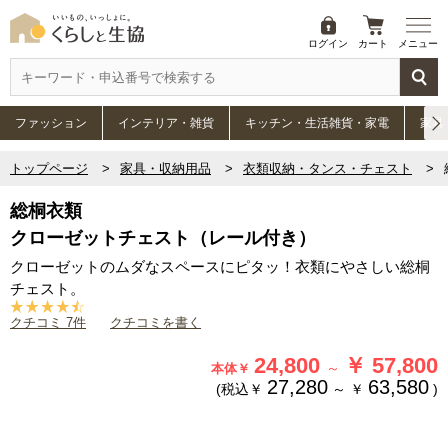
ログイン
カート
メニュー
ファッション
インテリア・雑貨
キッチン・生活雑貨・家電
家具
トップページ
家具・収納用品
衣類収納・タンス・チェスト
総桐衣類
クローゼットチェスト（レール付き）
クローゼットのムダなスペースにピタッ！衣類にやさしい総桐
チェスト。
クチコミ 7件
クチコミを書く
24,800
￥
57,800
～
本体￥
27,280
63,580
(税込￥
～
￥
)