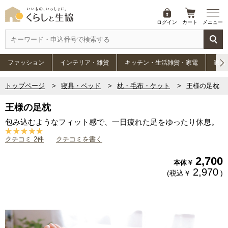
ログイン
カート
メニュー
ファッション
インテリア・雑貨
キッチン・生活雑貨・家電
家具
トップページ
寝具・ベッド
枕・毛布・ケット
王様の足枕
王様の足枕
包み込むようなフィット感で、一日疲れた足をゆったり休息。
クチコミ 2件
クチコミを書く
2,700
本体￥
2,970
(税込￥
)