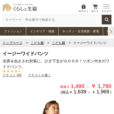
ログイン
カート
メニュー
ファッション
インテリア・雑貨
キッチン・生活雑貨・家電
家具
トップページ
こども服
こども服
イージーワイドパンツ
イージーワイドパンツ
冷房＆虫さされ対策に、ひざ下丈がＧＯＯＤ！リボン付きのワ
イドパンツ。
クチコミ 8件
クチコミを書く
1,490
￥
1,790
～
本体￥
1,639
1,969
(税込￥
～
￥
)