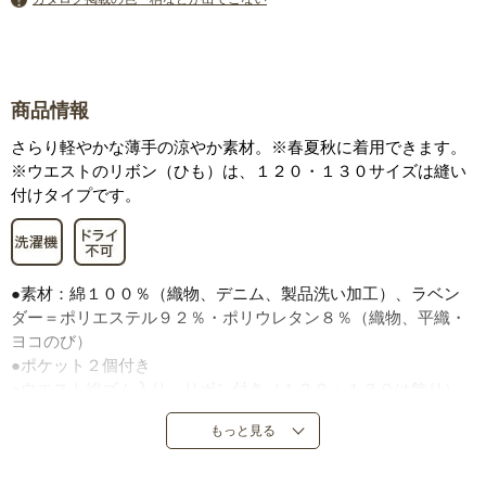
商品情報
さらり軽やかな薄手の涼やか素材。※春夏秋に着用できます。
※ウエストのリボン（ひも）は、１２０・１３０サイズは縫い
付けタイプです。
●素材：綿１００％（織物、デニム、製品洗い加工）、ラベン
ダー＝ポリエステル９２％・ポリウレタン８％（織物、平織・
ヨコのび）
●ポケット２個付き
●ウエスト総ゴム入り、リボン付き（１２０・１３０は飾り）
●中国製またはバングラデシュ製
もっと見る
※製品洗い加工のため、商品により仕上がり寸法・色の出方が
異なります。