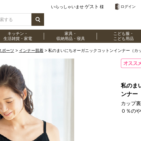
ゲスト
いらっしゃいませ
様
ログイン
キッチン・
家具・
こども服・
生活雑貨・家電
収納用品・寝具
こども用品
スポーツ
インナー肌着
私のまいにちオーガニックコットンインナー（カ
私のま
ンナー
カップ裏
０％のや