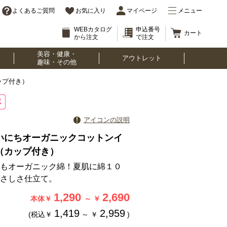
よくあるご質問
お気に入り
マイページ
メニュー
WEBカタログ
申込番号
カート
から注文
で注文
美容・健康・
アウトレット
趣味・その他
ップ付き）
アイコンの説明
いにちオーガニックコットンイ
（カップ付き）
もオーガニック綿！夏肌に綿１０
さしさ仕立て。
1,290
2,690
本体￥
～
￥
1,419
2,959
(税込￥
～
￥
)