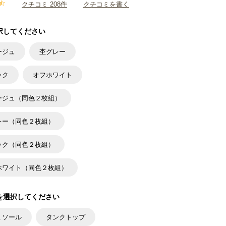
クチコミ 208件
クチコミを書く
択してください
ージュ
杢グレー
ック
オフホワイト
ージュ（同色２枚組）
レー（同色２枚組）
ック（同色２枚組）
ホワイト（同色２枚組）
を選択してください
ミソール
タンクトップ