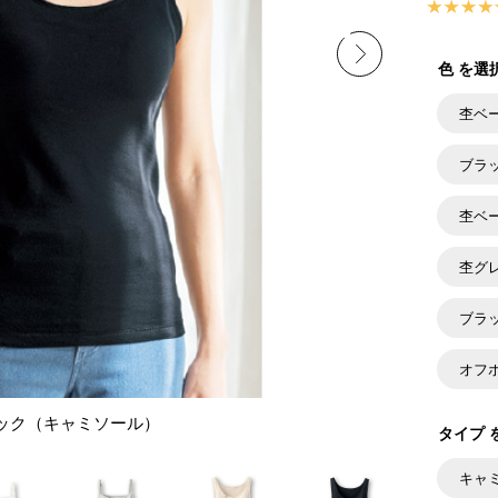
色 を選
杢ベ
ブラ
杢ベ
杢グ
ブラ
オフ
ック（キャミソール）
タイプ 
キャ