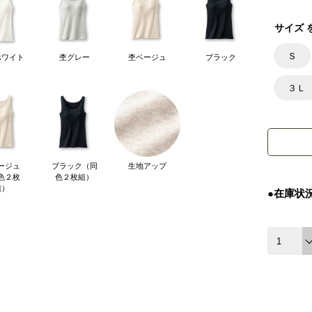
サイズ 
Ｓ
ホワイト
杢グレー
杢ベージュ
ブラック
３Ｌ
ージュ
ブラック（同
生地アップ
色２枚
色２枚組）
組）
●在庫状