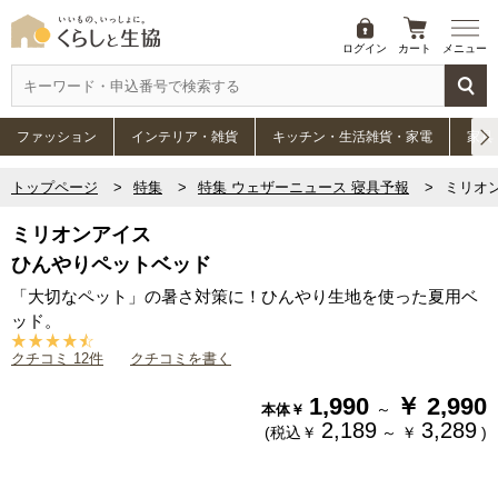
ログイン
カート
メニュー
ファッション
インテリア・雑貨
キッチン・生活雑貨・家電
家具
トップページ
特集
特集 ウェザーニュース 寝具予報
ミリオ
ミリオンアイス
ひんやりペットベッド
「大切なペット」の暑さ対策に！ひんやり生地を使った夏用ベ
ッド。
クチコミ 12件
クチコミを書く
1,990
￥
2,990
～
本体￥
2,189
3,289
(税込￥
～
￥
)