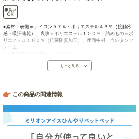
●素材：表側＝ナイロン５７％・ポリエステル４３％（接触冷
感・吸汗速乾）、裏側＝ポリエステル１００％、詰めもの＝ポ
リエステル１００％（抗菌防臭加工）、座面中材＝ウレタンフ
ォーム
●抗菌剤使用：無機系（酸化亜鉛）
●重量：Ｓ＝約２９０ｇ、Ｍ＝約３２０ｇ、Ｌ＝約４４０ｇ
もっと見る
●サイズ：Ｓ＝４２×３９×高５ｃｍ、Ｍ＝５３×４３×高５ｃ
ｍ、Ｌ＝６５×５５×高５ｃｍ
●裏側にすべり止め付き
●中国製
この商品の関連情報