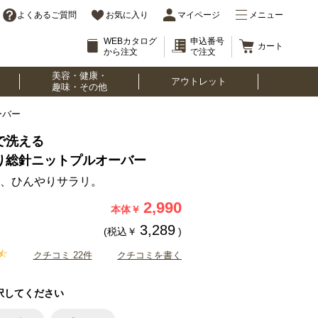
よくあるご質問
お気に入り
マイページ
メニュー
WEBカタログ
申込番号
カート
から注文
で注文
美容・健康・
アウトレット
趣味・その他
ーバー
で洗える
り総針ニットプルオーバー
、ひんやりサラリ。
2,990
本体￥
3,289
(税込￥
)
クチコミ 22件
クチコミを書く
択してください