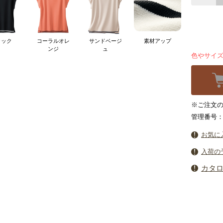
ラック
コーラルオレ
サンドベージ
素材アップ
ンジ
ュ
色やサイ
※ご注文の
管理番号：5
お気に
入荷の
カタ