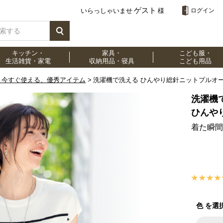
ゲスト
いらっしゃいませ
様
ログイン
キッチン・
家具・
こども服・
生活雑貨・家電
収納用品・寝具
こども用品
ト 今すぐ使える、優秀アイテム
洗濯機で洗える ひんやり総針ニットプルオ
洗濯機
ひんや
着た瞬間
色 を選