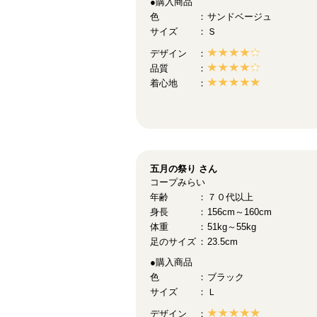
●購入商品
色
サンドベージュ
サイズ
Ｓ
デザイン
品質
着心地
五月の祭り
さん
コープみらい
年齢
７０代以上
身長
156cm～160cm
体重
51kg～55kg
足のサイズ
23.5cm
●購入商品
色
ブラック
サイズ
Ｌ
デザイン