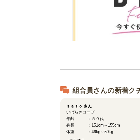
組合員さんの新着ク
ｓａｔｏ
さん
いばらきコープ
年齢
５０代
身長
151cm～155cm
体重
46kg～50kg