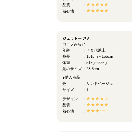
品質
着心地
ジェラトー
さん
コープみらい
年齢
７０代以上
身長
151cm～155cm
体重
51kg～55kg
足のサイズ
23.5cm
●購入商品
色
サンドベージュ
サイズ
Ｌ
デザイン
品質
着心地