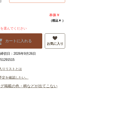
本体￥
（税込￥
）
ズを選んでください
カートに入れる
お気に入り
締切日：2026年9月26日
1291515
入りリストとは
予定を確認したい。
ログ掲載の色・柄などが出てこない