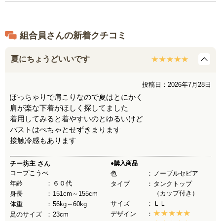
組合員さんの新着クチコミ
夏にちょうどいいです
投稿日：2026年7月28日
ぽっちゃりで肩こりなので夏はとにかく
肩が楽な下着がほしく探してました
着用してみると着やすいのとゆるいけど
バストはぺちゃとせずきまります
接触冷感もあります
チー坊主
さん
●購入商品
コープこうべ
色
ノーブルセピア
年齢
６０代
タイプ
タンクトップ
（カップ付き）
身長
151cm～155cm
サイズ
ＬＬ
体重
56kg～60kg
デザイン
足のサイズ
23cm