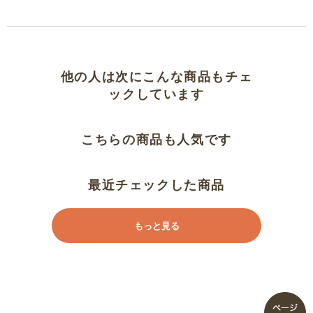
快適
肌に気持ちいい
他の人は次にこんな商品もチェ
ヒンヤリと気持ちいいです。
ックしています
ゆるい、締め付け感ない
こちらの商品も人気です
暑い夏にぴったり！
最近チェックした商品
着心地バツグン
もっと見る
緩かったー
さらさら心地
肌触りがいい