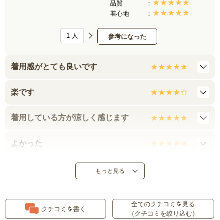
品質
着心地
1
人
参考になった
着用感がとても良いです
楽です
着用している方が涼しく感じます
よかった
汗ばむ時でも着用した方が涼しく
もっと見る
感じました
全てのクチコミを見る
ストレスなしで着用ができます。
クチコミを書く
（クチコミを絞り込む）