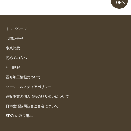
ブラの締め付けが苦手
生地がサラッとした肌触りでいい
トップページ
お問い合せ
定番にして下さいませ
事業約款
初めての方へ
快適です。やっと出会えた感じで
す。
利用規程
匿名加工情報について
ソーシャルメディアポリシー
通販事業の個人情報の取り扱いについて
日本生活協同組合連合会について
SDGsの取り組み