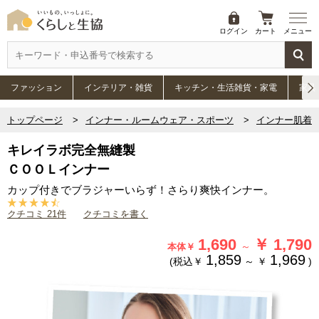
ログイン
カート
メニュー
ファッション
インテリア・雑貨
キッチン・生活雑貨・家電
家具
トップページ
インナー・ルームウェア・スポーツ
インナー肌着
キレイラボ完全無縫製
ＣＯＯＬインナー
カップ付きでブラジャーいらず！さらり爽快インナー。
クチコミ 21件
クチコミを書く
1,690
￥
1,790
～
本体￥
1,859
1,969
(税込￥
～
￥
)