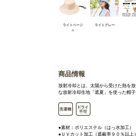
ライトベージ
ライトグレー
ュ
商品情報
放射冷却とは、太陽から受けた熱を放
な放射冷却生地「遮夏」を使った帽子
●素材：ポリエステル（はっ水加工）
●ＵＶカット加工（遮蔽率９０％以上