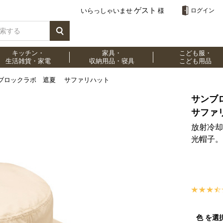
ゲスト
いらっしゃいませ
様
ログイン
キッチン・
家具・
こども服・
生活雑貨・家電
収納用品・寝具
こども用品
ブロックラボ 遮夏 サファリハット
サンブ
サファ
放射冷却
光帽子。
色 を選