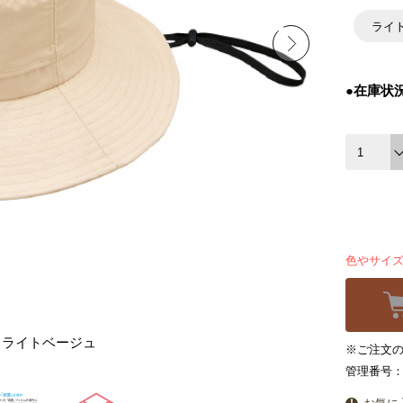
ライ
●在庫状
色やサイ
ライトベージュ
※ご注文の
管理番号：5