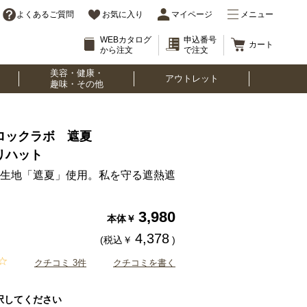
よくあるご質問
お気に入り
マイページ
メニュー
WEBカタログ
申込番号
カート
から注文
で注文
美容・健康・
アウトレット
趣味・その他
ロックラボ 遮夏
リハット
生地「遮夏」使用。私を守る遮熱遮
3,980
本体￥
4,378
(税込￥
)
クチコミ 3件
クチコミを書く
択してください