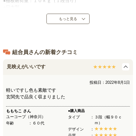
●棚板耐荷重：１０ｋｇ（１段当り）
●日本製
もっと見る
組合員さんの新着クチコミ
見映えがいいです
投稿日：2022年8月1日
軽いですし色も素敵です
玄関先で品良く収まりました
ももちこ
さん
●購入商品
ユーコープ（神奈川）
タイプ
３段（幅９０ｃ
ｍ）
年齢
６０代
デザイン
品質