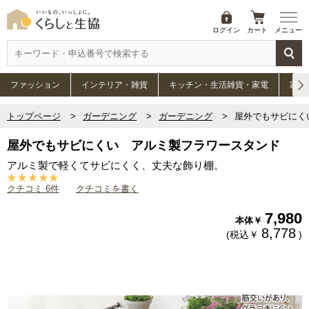
ログイン
カート
メニュー
ファッション
インテリア・雑貨
キッチン・生活雑貨・家電
家具
トップページ
ガーデニング
ガーデニング
屋外でもサビにく
屋外でもサビにくい アルミ製フラワースタンド
アルミ製で軽くてサビにくく、丈夫な飾り棚。
クチコミ 6件
クチコミを書く
7,980
本体￥
8,778
(税込￥
)