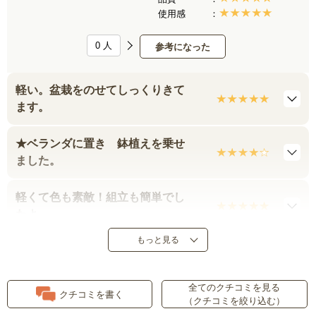
使用感
0
人
参考になった
軽い。盆栽をのせてしっくりきて
ます。
★ベランダに置き 鉢植えを乗せ
ました。
軽くて色も素敵！組立も簡単でし
たよ
もっと見る
求めやすい価格
ベランダの鉢置きに
全てのクチコミを見る
クチコミを書く
（クチコミを絞り込む）