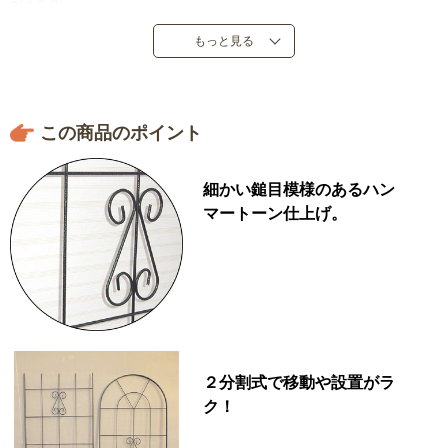
●日本製
※脚部先端を２０ｃｍ地面に埋め込んでご使用ください。
もっと見る
この商品のポイント
細かい鎚目模様のあるハン
マートーン仕上げ。
２分割式で移動や設置がラ
ク！