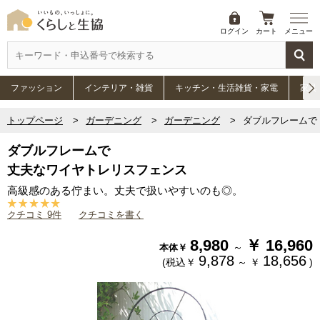
ログイン
カート
メニュー
ファッション
インテリア・雑貨
キッチン・生活雑貨・家電
家具
トップページ
ガーデニング
ガーデニング
ダブルフレームで
ダブルフレームで
丈夫なワイヤトレリスフェンス
高級感のある佇まい。丈夫で扱いやすいのも◎。
クチコミ 9件
クチコミを書く
8,980
￥
16,960
～
本体￥
9,878
18,656
(税込￥
～
￥
)