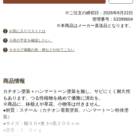
※ご注文の締切日：2026年8月22日
管理番号：53399604
※本商品はメーカー直送品となります。
お気に入りリストとは
入荷の予定を確認したい。
カタログ掲載の色・柄などが出てこない
商品情報
カチオン塗装＋ハンマートーン塗装を施し、サビにくく耐久性
もあります。つる性植物を絡めて優雅に演出を。
※商品に、鉢植えや草花、小物等は付きません。
●材質：スチール（カチオン電着塗装、ハンマートーン粉体塗
装）
●サイズ：幅５０×奥３×高２００ｃｍ
●重量：３．６ｋｇ