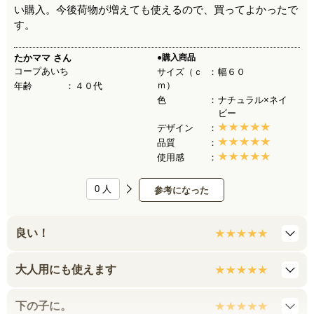
い購入。今後荷物が増えても使えるので、買ってよかったで
す。
たかママ
さん
●購入商品
コープあいち
サイズ（ｃ
幅６０
ｍ）
年齢
４０代
色
ナチュラル×ネイ
ビー
デザイン
品質
使用感
0
人
参考になった
良い！
大人用にも使えます
下の子に。