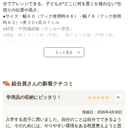
分でアレンジできる。子どもが“どこに何を置くか迷わない”仕
切りの位置や高さ。
●サイズ：幅６０（フック使用時６６）・幅７６（フック使用
時８２）×奥３０×高９７ｃｍ
●材質：中質繊維板（ラッカー塗装）
●棚板：幅６０＝１枚（可動）、幅７６＝６枚（可動２枚）
●棚板兼仕切り板：幅６０＝６枚（可動・取り外し可）
●耐荷重：天板＝１０ｋｇ（共通）
もっと見る
●キャスター付き
●フック（１連）２個付き
●日本製
組合員さんの新着クチコミ
学用品の収納にピッタリ！
投稿日：2026年4月30日
入学する息子に買いました。自分のことは自分でできるよう
に。そのためには、やりやすい環境をある程度整えようと思