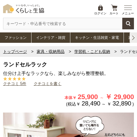
ログイン
カート
メニュー
ファッション
インテリア・雑貨
キッチン・生活雑貨・家電
家具
トップページ
家具・収納用品
学習机・こども収納
ランドセ
ランドセルラック
仕分け上手なラックなら、楽しみながら整理整頓。
クチコミ 5件
クチコミを書く
25,900
￥
29,900
～
本体￥
28,490
32,890
(税込￥
～
￥
)