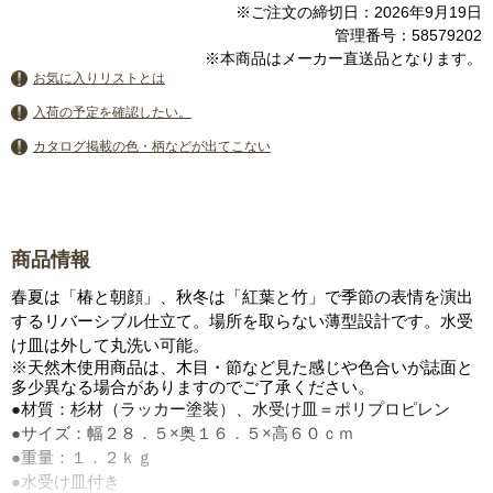
※ご注文の締切日：2026年9月19日
管理番号：58579202
※本商品はメーカー直送品となります。
お気に入りリストとは
入荷の予定を確認したい。
カタログ掲載の色・柄などが出てこない
商品情報
春夏は「椿と朝顔」、秋冬は「紅葉と竹」で季節の表情を演出
するリバーシブル仕立て。場所を取らない薄型設計です。水受
け皿は外して丸洗い可能。
※天然木使用商品は、木目・節など見た感じや色合いが誌面と
多少異なる場合がありますのでご了承ください。
●材質：杉材（ラッカー塗装）、水受け皿＝ポリプロピレン
●サイズ：幅２８．５×奥１６．５×高６０ｃｍ
●重量：１．２ｋｇ
●水受け皿付き