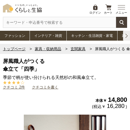
ログイン
カート
メニュー
ファッション
インテリア・雑貨
キッチン・生活雑貨・家電
家具
トップページ
家具・収納用品
玄関家具
屏風職人がつくる 
屏風職人がつくる
傘立て「四季」
季節で柄が使い分けられる天然杉の和風傘立て。
クチコミ 2件
クチコミを書く
14,800
本体￥
16,280
(税込￥
)