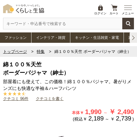
ログイン
カート
メニュー
ファッション
インテリア・雑貨
キッチン・生活雑貨・家電
家具
トップページ
特集
綿１００％天竺 ボーダーパジャマ（紳士）
綿１００％天竺
ボーダーパジャマ（紳士）
部屋着にも使えて、この価格！綿１００％パジャマ。暑がりメ
ンズにも快適な半袖＆ハーフパンツ
クチコミ 96件
クチコミを書く
1,990
￥
2,490
～
本体￥
2,189
2,739
(税込￥
～
￥
)