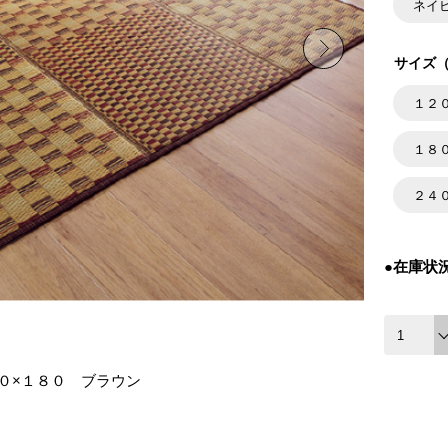
ネイ
サイズ（
１２
１８
２４
●在庫状
０×１８０ ブラウン