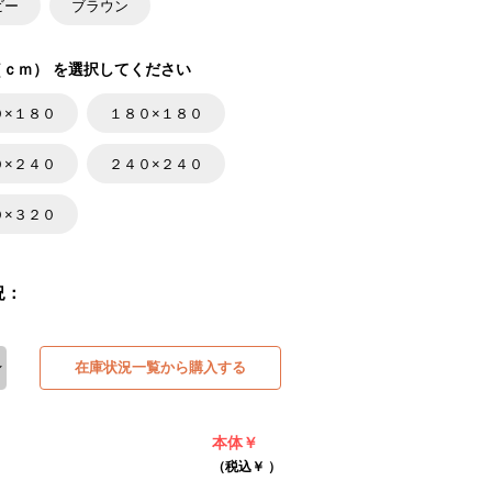
ビー
ブラウン
ｃｍ） を選択してください
０×１８０
１８０×１８０
０×２４０
２４０×２４０
０×３２０
況：
在庫状況一覧から購入する
本体￥
（税込￥
）