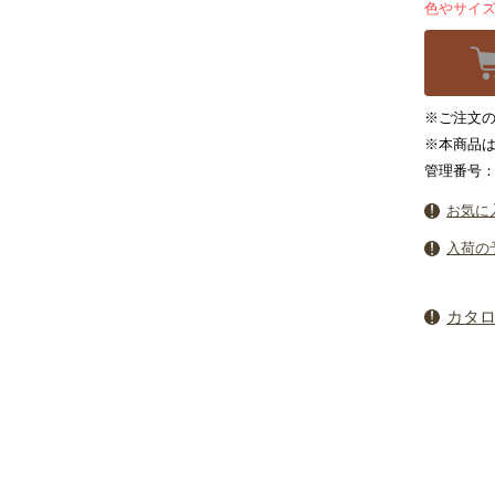
色やサイ
※ご注文の
※本商品
管理番号：6
お気に
入荷の
カタ