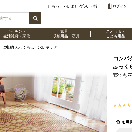
ゲスト
いらっしゃいませ
様
ログイン
キッチン・
家具・
こども服・
生活雑貨・家電
収納用品・寝具
こども用品
トに収納 ふっくらはっ水い草ラグ
コンパ
ふっく
寝ても座
色 を選