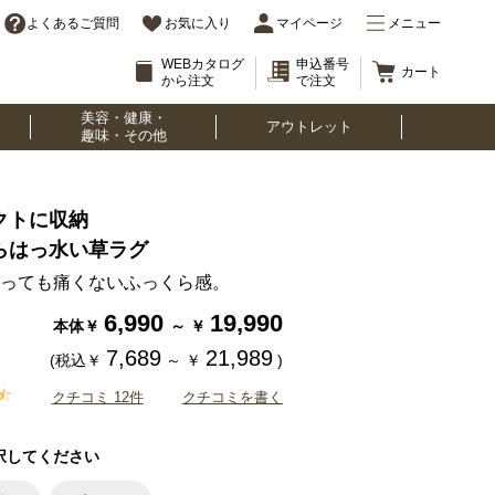
よくあるご質問
お気に入り
マイページ
メニュー
WEBカタログ
申込番号
カート
から注文
で注文
美容・健康・
アウトレット
趣味・その他
クトに収納
らはっ水い草ラグ
っても痛くないふっくら感。
6,990
19,990
本体￥
～
￥
7,689
21,989
(税込￥
～
￥
)
クチコミ 12件
クチコミを書く
択してください