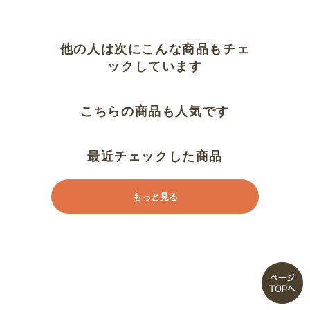
さり気なくカジュアル
ちょうど良い
他の人は次にこんな商品もチェ
ックしています
歩数計に毎日付けてます。
こちらの商品も人気です
簡単健歩の目安に
可愛かった
最近チェックした商品
使いこなせない
もっと見る
スマホとの差がけっこう大きくそ
れが少なめです。
イマイチです