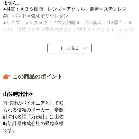
ません。
●材質：ＡＢＳ樹脂、レンズ＝アクリル、裏蓋＝ステンレス
鋼、バンド＝強化ポリウレタン
●サイズ：メンズ＝フェイス／約幅４．２×奥４．９×厚１．４
ｃｍ、適応サイズ（手首の太さ）／約１４～２０ｃｍ、レディ
ス＝フェイス／約幅３．６×奥４．３×厚１．３ｃｍ、適応サイ
ズ（手首の太さ）／約１１．５～１７．５ｃｍ
もっと見る
●重量：メンズ＝約３９ｇ、レディス＝約２９ｇ
●日常生活防水
●平均月差±３０秒
●センサー：３Ｄ加速度センサー
この商品のポイント
●表示内容：歩数、歩行距離、消費カロリー、歩行時間、スト
ップウォッチ、時計、カレンダー
●メモリー機能付き
山佐時計計器
●電池寿命：約１年（１日１万歩使用、電波受信１日１回に
万歩計のパイオニアとして知
て）
られる信頼のメーカー。歩数
●保証期間：１年
計の代名詞「万歩計」は山佐
●製造元：山佐時計計器株式会社
時計計器株式会社の登録商標
●中国製
です。
※初めてお使いの際は、時刻設定をしてからお使いください。
電波受信は深夜に開始するため、就寝前に窓際などの電波が受