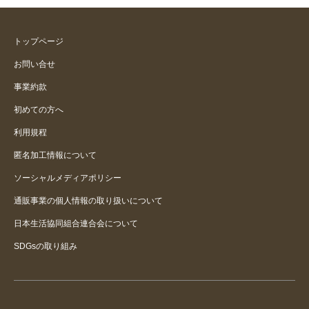
汚れが目立つ
毎日の歩数チェックが楽しみです
トップページ
お問い合せ
買って良かった
事業約款
思ってたのと・・
初めての方へ
利用規程
よく考えて決めた方がよいです。
匿名加工情報について
ソーシャルメディアポリシー
通販事業の個人情報の取り扱いについて
日本生活協同組合連合会について
SDGsの取り組み