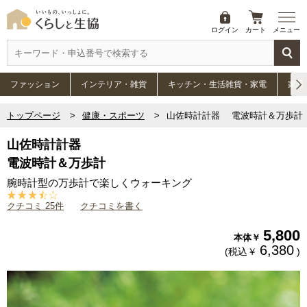
ログイン
カート
メニュー
ファッション
インテリア・雑貨
キッチン・生活雑貨・家電
家具
トップページ
健康・スポーツ
山佐時計計器 電波時計＆万歩計
山佐時計計器
電波時計＆万歩計
腕時計型の万歩計で楽しくウォーキング
クチコミ 25件
クチコミを書く
5,800
本体￥
6,380
(税込￥
)