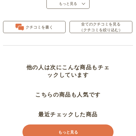
ゆったりしてサラッとした着心地
もっと見る
ショート丈とポケットありがたい
全てのクチコミを見る
クチコミを書く
（クチコミを絞り込む）
着やすいです。
前作より好みです
乾燥機ＯＫありがたい
他の人は次にこんな商品もチェ
ックしています
ポケットが良かったそう
こちらの商品も人気です
ラクなのにきれい見え の通り
マルチテック大好き
最近チェックした商品
買い替え注意！２０２４の前作と
もっと見る
幅が違います！