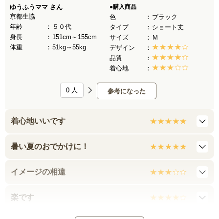
ゆうふうママ
さん
●購入商品
京都生協
色
ブラック
年齢
５０代
タイプ
ショート丈
身長
151cm～155cm
サイズ
Ｍ
体重
51kg～55kg
デザイン
品質
着心地
0
人
参考になった
着心地いいです
暑い夏のおでかけに！
イメージの相違
楽です