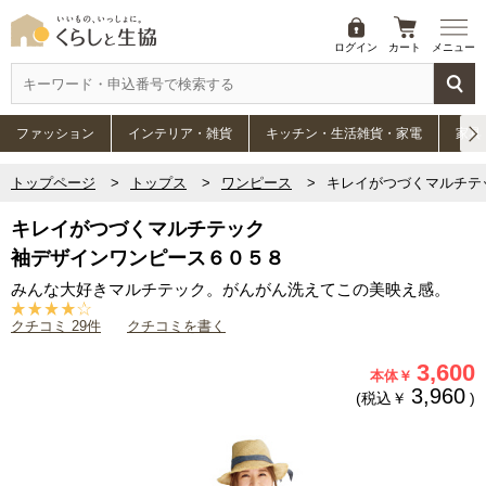
ログイン
カート
メニュー
ファッション
インテリア・雑貨
キッチン・生活雑貨・家電
家具
トップページ
トップス
ワンピース
キレイがつづくマルチテ
キレイがつづくマルチテック
袖デザインワンピース６０５８
みんな大好きマルチテック。がんがん洗えてこの美映え感。
クチコミ 29件
クチコミを書く
3,600
本体￥
3,960
(税込￥
)