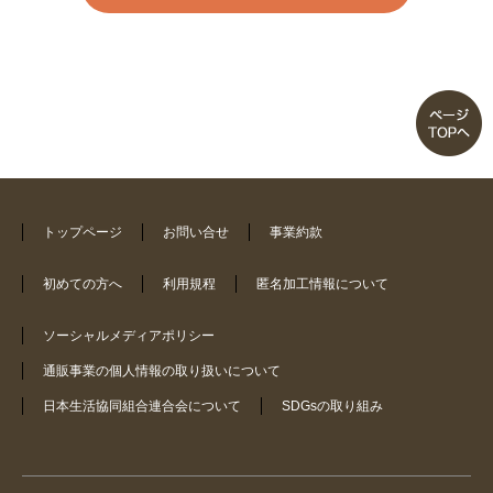
買い換え注意！前作より小さいで
す！
リピート買いです
２回目の購入です
トップページ
お問い合せ
事業約款
伸びもよく着やすい
初めての方へ
利用規程
匿名加工情報について
とにかく楽です
ソーシャルメディアポリシー
カタログで見た感じより高く見え
通販事業の個人情報の取り扱いについて
ます。
日本生活協同組合連合会について
SDGsの取り組み