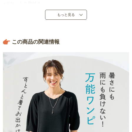
●ポケット２個付き
●中国製
もっと見る
※素材の特性上、商品により仕上がり寸法が若干異なります。
この商品の関連情報