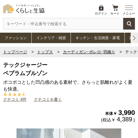
ログイン
カート
メニュー
ファッション
インテリア・雑貨
キッチン・生活雑貨・家電
家具
トップページ
トップス
カーディガン･ボレロ･羽織り
テック
テックジャージー
ペプラムブルゾン
ポコポコとした凹凸感のある素材で、さらっと肌離れがよく夏
も快適。
クチコミ 4件
クチコミを書く
3,990
本体￥
4,389
(税込￥
)