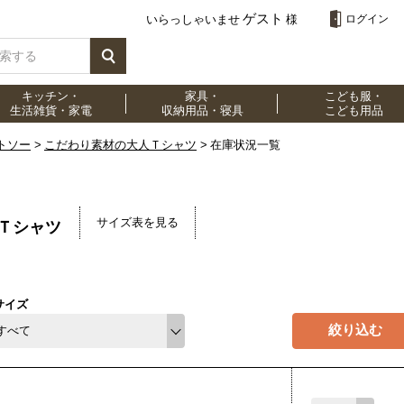
ゲスト
いらっしゃいませ
様
ログイン
キッチン・
家具・
こども服・
生活雑貨・家電
収納用品・寝具
こども用品
トソー
こだわり素材の大人Ｔシャツ
在庫状況一覧
サイズ表を見る
Ｔシャツ
サイズ
絞り込む