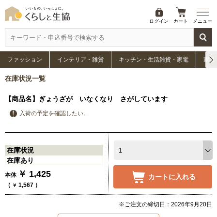
ログイン
カート
メニュー
ファッション
インテリア・雑貨
キッチン・生活雑貨・家電
家具
在庫状況一覧
【商品名】ぎょうざが いなくなり さがしています
入荷の予定を確認したい。
在庫状況
在庫あり
￥
1,425
本体
カートに入れる
（
1,567
）
￥
※ご注文の締切日：2026年9月20日