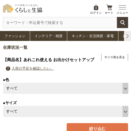
ログイン
カート
メニュー
ファッション
インテリア・雑貨
キッチン・生活雑貨・家電
家具
在庫状況一覧
サイズ表を見る
【商品名】あれこれ使える お出かけセットアップ
入荷の予定を確認したい。
●色
●サイズ
絞り込む