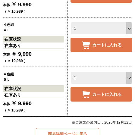
￥
9,990
本体
（
10,989
）
￥
４色組
４Ｌ
在庫状況
カートに入れる
在庫あり
￥
9,990
本体
（
10,989
）
￥
４色組
５Ｌ
在庫状況
カートに入れる
在庫あり
￥
9,990
本体
（
10,989
）
￥
※ご注文の締切日：2026年12月12日
商品詳細ページに戻る