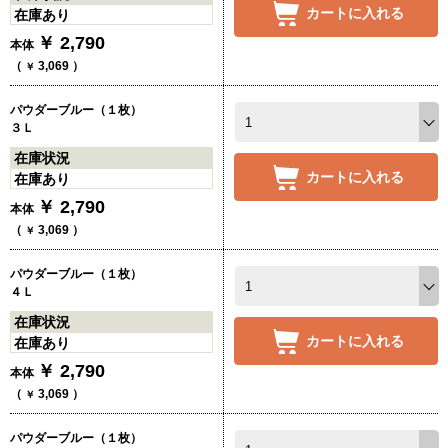
カートに入れる
在庫あり
￥
2,790
本体
（
3,069
）
￥
パウダーブルー（１枚）
３Ｌ
在庫状況
カートに入れる
在庫あり
￥
2,790
本体
（
3,069
）
￥
パウダーブルー（１枚）
４Ｌ
在庫状況
カートに入れる
在庫あり
￥
2,790
本体
（
3,069
）
￥
パウダーブルー（１枚）