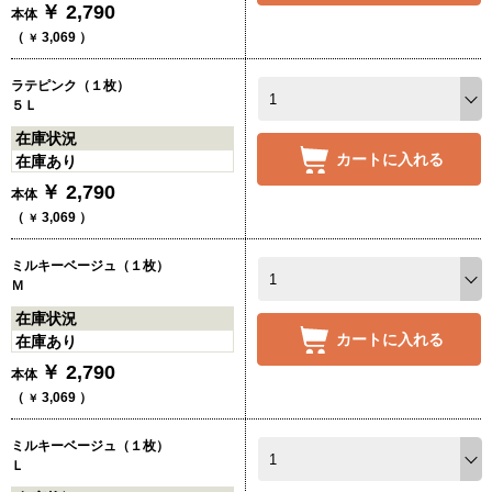
￥
2,790
本体
（
3,069
）
￥
ラテピンク（１枚）
５Ｌ
在庫状況
カートに入れる
在庫あり
￥
2,790
本体
（
3,069
）
￥
ミルキーベージュ（１枚）
Ｍ
在庫状況
カートに入れる
在庫あり
￥
2,790
本体
（
3,069
）
￥
ミルキーベージュ（１枚）
Ｌ