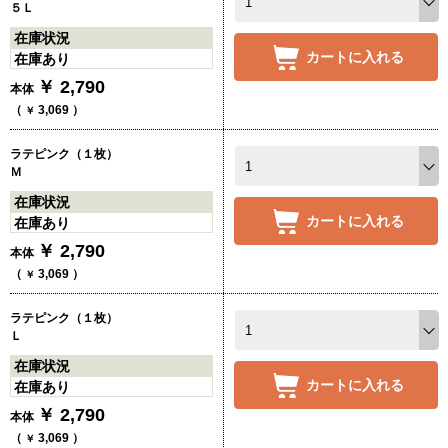
５Ｌ
在庫状況
カートに入れる
在庫あり
￥
2,790
本体
（
3,069
）
￥
ラテピンク（１枚）
Ｍ
在庫状況
カートに入れる
在庫あり
￥
2,790
本体
（
3,069
）
￥
ラテピンク（１枚）
Ｌ
在庫状況
カートに入れる
在庫あり
￥
2,790
本体
（
3,069
）
￥