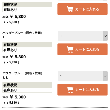
在庫状況
カートに入れる
在庫あり
￥
5,300
本体
（
5,830
）
￥
パウダーブルー（同色２枚組）
Ｌ
在庫状況
カートに入れる
在庫あり
￥
5,300
本体
（
5,830
）
￥
パウダーブルー（同色２枚組）
ＬＬ
在庫状況
カートに入れる
在庫あり
￥
5,300
本体
（
5,830
）
￥