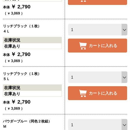
￥
2,790
本体
（
3,069
）
￥
リッチブラック（１枚）
４Ｌ
在庫状況
カートに入れる
在庫あり
￥
2,790
本体
（
3,069
）
￥
リッチブラック（１枚）
５Ｌ
在庫状況
カートに入れる
在庫あり
￥
2,790
本体
（
3,069
）
￥
パウダーブルー（同色２枚組）
Ｍ