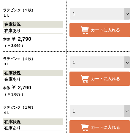
ラテピンク（１枚）
ＬＬ
在庫状況
カートに入れる
在庫あり
￥
2,790
本体
（
3,069
）
￥
ラテピンク（１枚）
３Ｌ
在庫状況
カートに入れる
在庫あり
￥
2,790
本体
（
3,069
）
￥
ラテピンク（１枚）
４Ｌ
在庫状況
カートに入れる
在庫あり