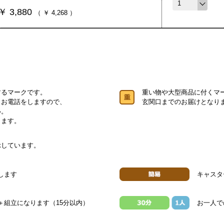
￥
3,880
（
￥
4,268
）
するマークです。
重い物や大型商品に付くマ
りお電話をしますので、
玄関口までのお届けとなり
い。
します。
示しています。
します
キャスタ
＋組立になります（15分以内）
お一人で