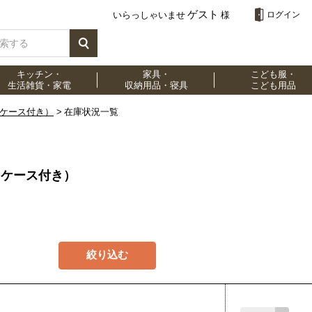
ゲスト
いらっしゃいませ
様
ログイン
キッチン・
家具・
こども服・
生活雑貨・家電
収納用品・寝具
こども用品
（ケース付き）
在庫状況一覧
（ケース付き）
絞り込む