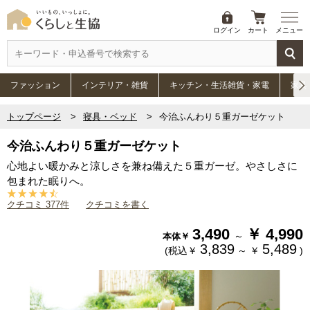
ログイン
カート
メニュー
ファッション
インテリア・雑貨
キッチン・生活雑貨・家電
家具
トップページ
寝具・ベッド
今治ふんわり５重ガーゼケット
今治ふんわり５重ガーゼケット
心地よい暖かみと涼しさを兼ね備えた５重ガーゼ。やさしさに
包まれた眠りへ。
クチコミ 377件
クチコミを書く
3,490
￥
4,990
～
本体￥
3,839
5,489
(税込￥
～
￥
)