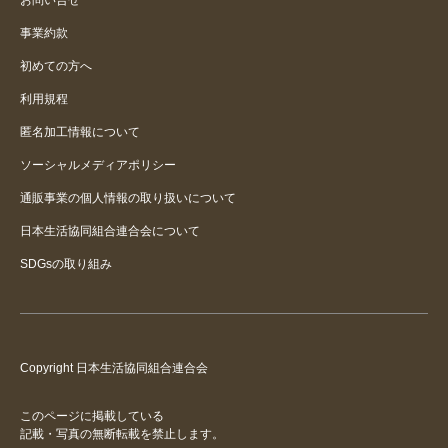
事業約款
とても良いお勧めします
初めての方へ
寝苦しい夜もこれならＯＫ
利用規程
匿名加工情報について
ソーシャルメディアポリシー
通販事業の個人情報の取り扱いについて
日本生活協同組合連合会について
SDGsの取り組み
Copyright 日本生活協同組合連合会
このページに掲載している
記載・写真の無断転載を禁止します。