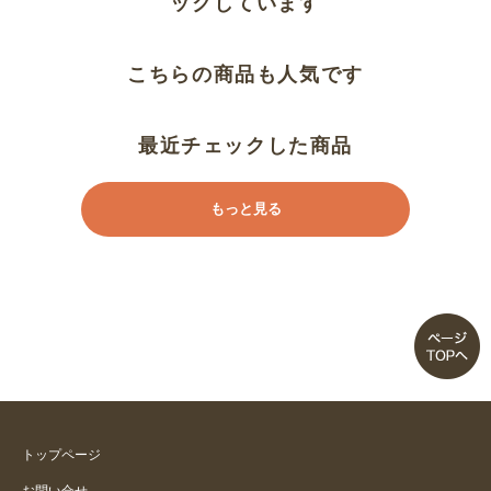
ックしています
色ごとに１枚の画像を見たかった
です
こちらの商品も人気です
肌触りがとても良かった！今年も
リピート買い足し
最近チェックした商品
孫に購入
もっと見る
ふわふわ
小学生の子供用に
２回目の購入
薄くても
トップページ
サイコーです！
お問い合せ