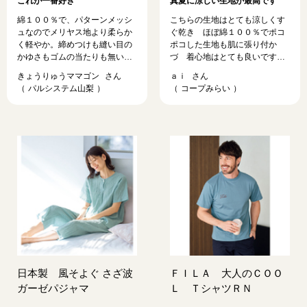
これが一番好き
真夏に涼しい生地が最高です
綿１００％で、パターンメッシ
こちらの生地はとても涼しくす
ュなのでメリヤス地より柔らか
ぐ乾き ほぼ綿１００％でポコ
く軽やか。締めつけも縫い目の
ポコした生地も肌に張り付か
かゆさもゴムの当たりも無い。
づ 着心地はとても良いです。
厚みはあるのでスタイリッシュ
ゆったりとしたシルエットで体
きょうりゅうママゴン
ａｉ
では無いけれど、快適過ぎるほ
型もカバー 一枚でも冷房時に
パルシステム山梨
コープみらい
ど。 同じ型で５％だけ化繊入り
羽織るのにも重宝しています。
のショーツを２年ほど愛用して
これは要望ですが全く同じ生地
から、綿１００％の同型を見つ
で以前『チビ衿フレンチスリー
けて買い直し。こちらは快適だ
ブラウス』半袖が出ていて数枚
けど少しごわつく。その後に見
買いましたが酷暑の夏は涼しく
つけたこれが一番好き。色だけ
こればかり着ています。毎年チ
もう少し何とかして欲しい。
ェックしていますがなかなか出
てきませんので ぜひ再販を強
く希望いたします。よろしくお
願いいたします
日本製 風そよぐ さざ波
ＦＩＬＡ 大人のＣＯＯ
ガーゼパジャマ
Ｌ ＴシャツＲＮ