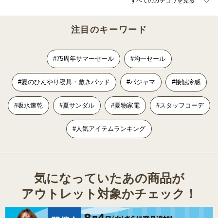
すべてのカテゴリを見る
注目のキーワード
#75周年サマーセール
#均一セール
#夏のひんやり寝具・敷きパッド
#パジャマ
#接触冷感
#吸水速乾
#夏サンダル
#夏物家電
#スタッフコーデ
#人気アイテムランキング
気になっていたあの商品が
アウトレット対象かチェック！