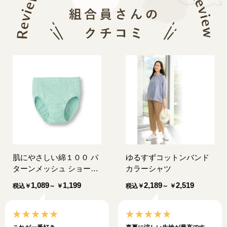
肌にやさしい綿１００ パ
ゆるすずコットンバンド
ターンメッシュ ショーツ
カラーシャツ
（同色２枚組）
1,089
1,199
2,189
2,519
税込
￥
～ ￥
税込
￥
～ ￥