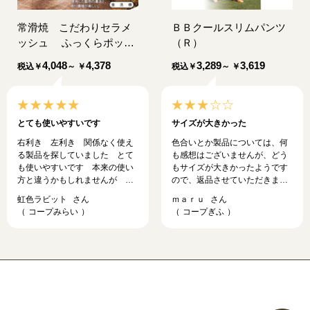
常滑焼 こだわりセラメ
ＢＢクールスリムパンツ
ッシュ ふっくらポット
（Ｒ）
「藍」
4,048
4,378
3,289
3,619
税込
￥
～ ￥
税込
￥
～ ￥
とても使いやすいです
サイズが大きかった
右利き 左利き 関係なく使え
色合いとか製品については、何
る製品を探していました とて
も感想はございませんが、どう
も使いやすいです 本来の使い
もサイズが大きかったようです
方と違うかもしれませんが 蕎
ので、返品させていただきまし
麦湯入れにも使っています
た。よろしくお願いします。製
虹色ラビット
ｍａｒｕ
品については、いつも思うの
コープみらい
コープぎふ
は、ウエストのサイズと脚のサ
イズが合わないので、出来るだ
けピッタリとしたものを選びた
いです。これからもよろしくお
願いします。