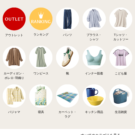
ランキング
パンツ
ブラウス・
Tシャツ・
アウトレット
シャツ
カットソー
カーディガン・
ワンピース
靴
インナー肌着
こども服
ボレロ･羽織り
パジャマ
寝具
カーペット・
キッチン用品
生活雑貨
ラグ