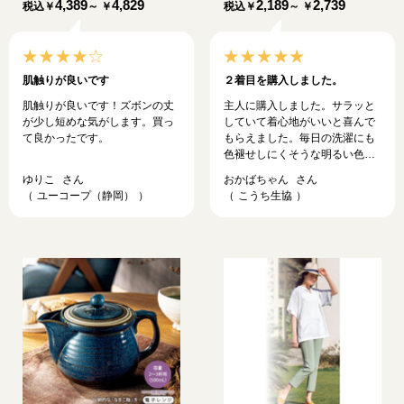
4,389
4,829
2,189
2,739
税込
￥
～ ￥
税込
￥
～ ￥
肌触りが良いです
２着目を購入しました。
肌触りが良いです！ズボンの丈
主人に購入しました。サラッと
が少し短めな気がします。買っ
していて着心地がいいと喜んで
て良かったです。
もらえました。毎日の洗濯にも
色褪せしにくそうな明るい色目
も気に入りました。
ゆりこ
おかばちゃん
ユーコープ（静岡）
こうち生協