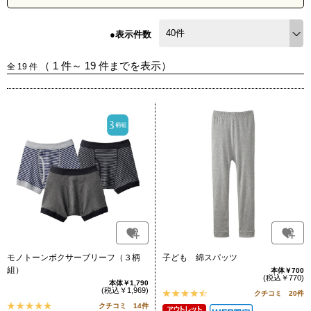
●表示件数
（
1
件～
19
件までを表示）
全
19
件
モノトーンボクサーブリーフ（３柄
子ども 綿スパッツ
組）
本体￥700
(税込￥770)
本体￥1,790
(税込￥1,969)
クチコミ 20件
クチコミ 14件