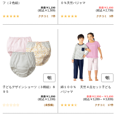
フ（２色組）
０％天竺パジャマ
本体￥1,190
本体￥2,490
(税込￥1,309)
(税込￥2,739)
クチコミ 7件
クチコミ 3件
子どもデザインショーツ（３柄組）８
綿１００％ 天竺４点セット子ども
９５
パジャマ
本体￥1,090
本体￥2,990～￥3,490
(税込￥1,199)
(税込￥3,289～￥3,839)
（未投稿）
クチコミ 17件