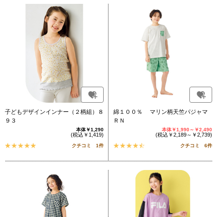
子どもデザインインナー（２柄組）８
綿１００％ マリン柄天竺パジャマ
９３
ＲＮ
本体￥1,290
本体￥1,990～￥2,490
(税込￥1,419)
(税込￥2,189～￥2,739)
クチコミ 1件
クチコミ 6件