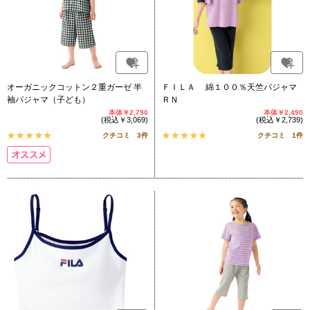
オーガニックコットン２重ガーゼ 半
ＦＩＬＡ 綿１００％天竺パジャマ
袖パジャマ（子ども）
ＲＮ
本体￥2,790
本体￥2,490
(税込￥3,069)
(税込￥2,739)
クチコミ 3件
クチコミ 1件