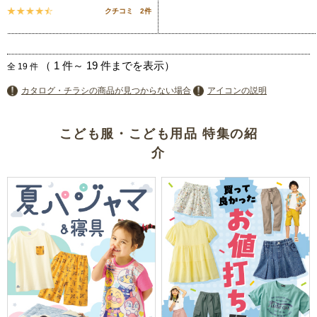
クチコミ 2件
（
1
件～
19
件までを表示）
全
19
件
カタログ・チラシの商品が見つからない場合
アイコンの説明
こども服・こども用品 特集の紹
介