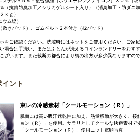
エステル３５％・複合繊維（ポリエチレン／ナイロン）３０％（吸
％（抗菌防臭加工／シリカゲルシート入り）（消臭加工・防ダニ
２ｋｇ）
ニウム塩）
（敷きパッド）、ゴムベルト２本付き（枕パッド）
示をご確認ください。洗濯時にはネットをご使用ください。ご家
い場合は手洗い、またはふとんが洗えるコインランドリーをおす
ございます。また裁断の都合により柄の出方が多少異なりますの
ポイント
東レの冷感素材「クールモーション（Ｒ）」
肌面には高い吸汗速乾性に加え、熱量移動が大きく、接
ョン（Ｒ）」を使用。サラリとしてクールな快適素材で
「クールモーション（Ｒ）」使用ニット電顕写真