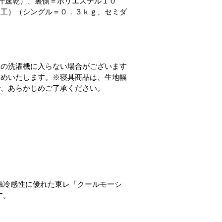
汗速乾）、裏側＝ポリエステル１０
加工）（シングル＝０．３ｋｇ、セミダ
庭の洗濯機に入らない場合がございます
すめいたします。※寝具商品は、生地幅
で、あらかじめご了承ください。
触冷感性に優れた東レ「クールモーシ
す。