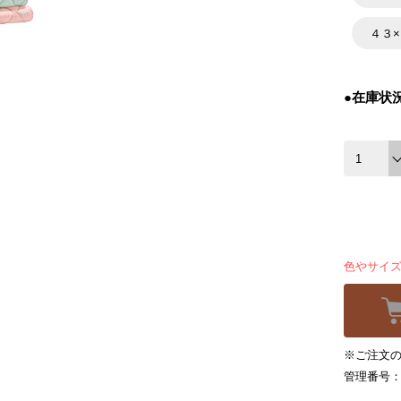
４３
●在庫状
色やサイ
※ご注文の
管理番号：4