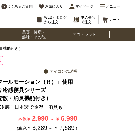
よくあるご質問
お気に入り
マイページ
メニュー
WEBカタログ
申込番号
カート
から注文
で注文
美容・健康・
アウトレット
趣味・その他
臭機能付き）
アイコンの説明
クールモーション（Ｒ）」使用
り冷感寝具シリーズ
発散・消臭機能付き）
冷感！日本製で除湿・消臭も！
2,990
6,990
本体￥
～
￥
3,289
7,689
(税込￥
～
￥
)