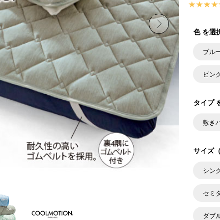
色 を選
ブル
ピン
タイプ 
敷き
サイズ（
シン
セミ
ダブ