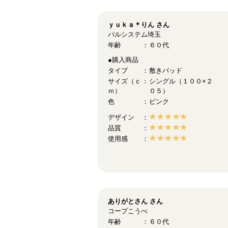
ｙｕｋａ＊りん
さん
パルシステム埼玉
年齢
６０代
●購入商品
タイプ
敷きパッド
サイズ（ｃ
シングル（１００×２
ｍ）
０５）
色
ピンク
デザイン
品質
使用感
ありがとさん
さん
コープこうべ
年齢
６０代