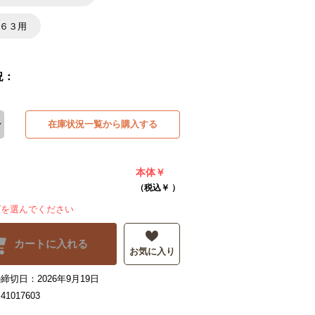
×６３用
況：
在庫状況一覧から購入する
本体￥
（税込￥
）
ズを選んでください
カートに入れる
お気に入り
締切日：2026年9月19日
1017603