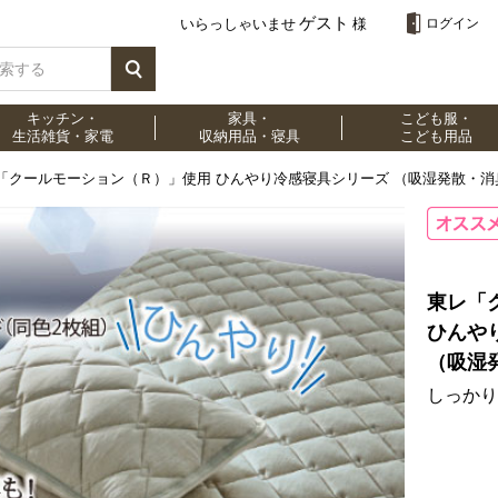
ゲスト
いらっしゃいませ
様
ログイン
キッチン・
家具・
こども服・
生活雑貨・家電
収納用品・寝具
こども用品
「クールモーション（Ｒ）」使用 ひんやり冷感寝具シリーズ （吸湿発散・消
東レ「
ひんや
（吸湿
しっかり