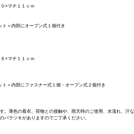
３０×マチ１１ｃｍ
ット＝内部にオープン式１個付き
３６×マチ１１ｃｍ
ット＝内部にファスナー式１個・オープン式２個付き
す。薄色の着衣、荷物との接触や、雨天時のご使用、水濡れ、汗
のバラツキがありますのでご了承ください。