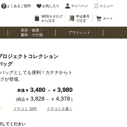
よくあるご質問
お気に入り
マイページ
メニュー
WEBカタログ
申込番号
カート
から注文
で注文
美容・健康・
アウトレット
趣味・その他
プロジェクトコレクション
バッグ
バッグとしても便利！カナナからト
グが登場。
3,480
3,980
本体￥
～
￥
3,828
4,378
(税込￥
～
￥
)
クチコミ 18件
クチコミを書く
択してください