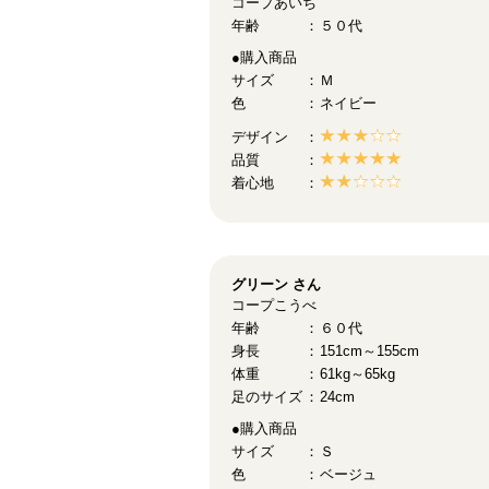
コープあいち
年齢
５０代
●購入商品
サイズ
Ｍ
色
ネイビー
デザイン
品質
着心地
グリーン
さん
コープこうべ
年齢
６０代
身長
151cm～155cm
体重
61kg～65kg
足のサイズ
24cm
●購入商品
サイズ
Ｓ
色
ベージュ