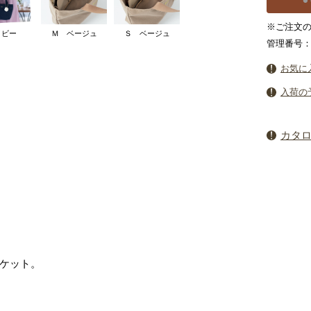
※ご注文の
イビー
Ｍ ベージュ
Ｓ ベージュ
管理番号：4
お気に
入荷の
カタ
ケット。