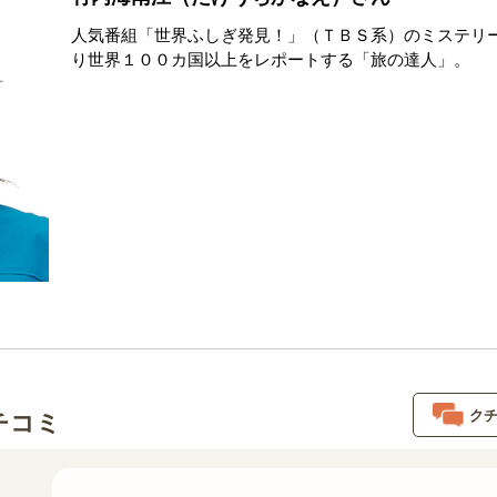
人気番組「世界ふしぎ発見！」（ＴＢＳ系）のミステリ
り世界１００カ国以上をレポートする「旅の達人」。
ク
チコミ