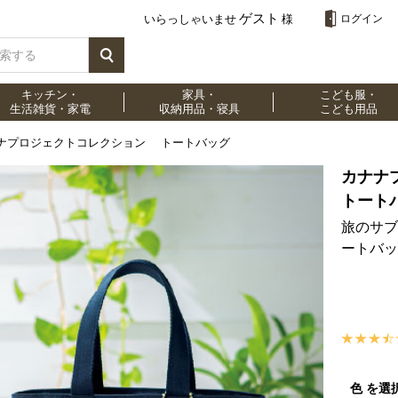
ゲスト
いらっしゃいませ
様
ログイン
キッチン・
家具・
こども服・
生活雑貨・家電
収納用品・寝具
こども用品
ナプロジェクトコレクション トートバッグ
カナナ
トート
旅のサブ
ートバッ
色 を選