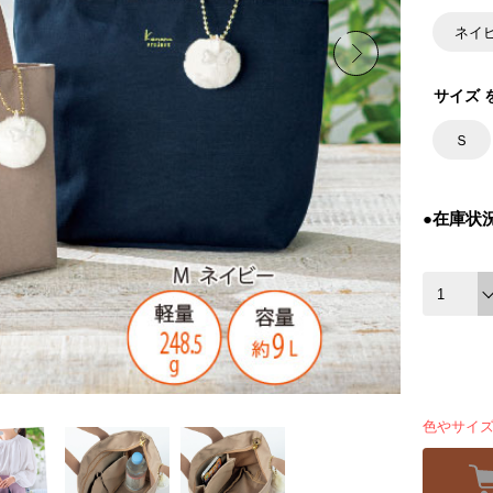
ネイ
サイズ 
Ｓ
●在庫状
色やサイ