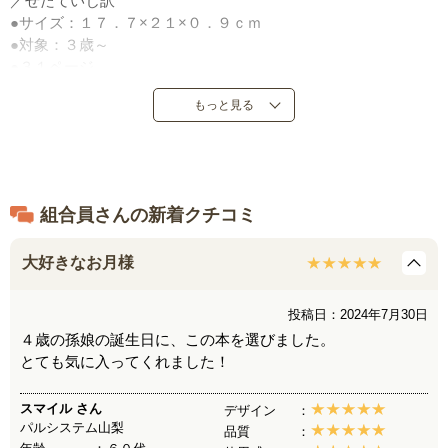
／せたていじ訳
●サイズ：１７．７×２１×０．９ｃｍ
●対象：３歳～
●３１ページ
●評論社
もっと見る
●定価：１，３２０円（税込）
●１９７９年９月発売
●日本製
組合員さんの新着クチコミ
大好きなお月様
投稿日：2024年7月30日
４歳の孫娘の誕生日に、この本を選びました。
とても気に入ってくれました！
スマイル
さん
デザイン
パルシステム山梨
品質