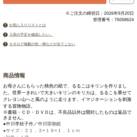
※ご注文の締切日：2026年9月20日
管理番号：75058624
お気に入りリストとは
入荷の予定を確認したい。
カタログ掲載の色・柄などが出てこない
商品情報
お母さんにもらった桃色の紙で、るるこはキリンを作りまし
た。世界一きれいで大きいキリンのキリカは、るるこを乗せて
クレヨン山へと風のように走ります。イマジネーションを刺激
する冒険物語。
※書籍・ＣＤ・ＤＶＤは、不良品以外は開封したものは返品で
きません。
●中川李枝子作／中川宗弥絵
●サイズ：２１．３×１９×１．１ｃｍ