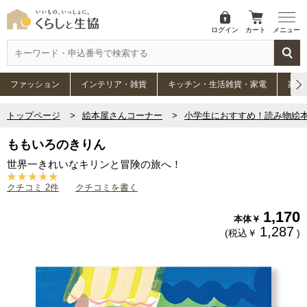
ログイン
カート
メニュー
ファッション
インテリア・雑貨
キッチン・生活雑貨・家電
家具
トップページ
絵本屋さんコーナー
小学生におすすめ！読み物絵
ももいろのきりん
世界一きれいなキリンと冒険の旅へ！
クチコミ 2件
クチコミを書く
1,170
本体￥
1,287
(税込￥
)