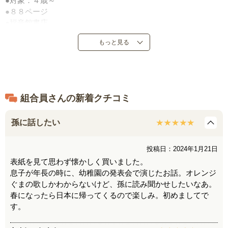
●対象：４歳～
●８８ページ
●福音館書店
●定価：１，４３０円（税込）
もっと見る
●１９６５年７月発売
●日本製
組合員さんの新着クチコミ
孫に話したい
投稿日：2024年1月21日
表紙を見て思わず懐かしく買いました。
息子が年長の時に、幼稚園の発表会で演じたお話。オレンジ
ぐまの歌しかわからないけど、孫に読み聞かせしたいなあ。
春になったら日本に帰ってくるので楽しみ。初めましてで
す。