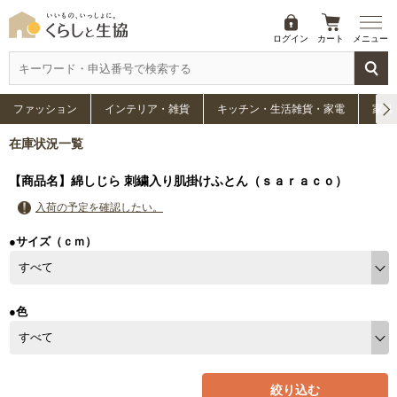
ログイン
カート
メニュー
ファッション
インテリア・雑貨
キッチン・生活雑貨・家電
家具
在庫状況一覧
【商品名】綿しじら 刺繍入り肌掛けふとん（ｓａｒａｃｏ）
入荷の予定を確認したい。
●サイズ（ｃｍ）
●色
絞り込む