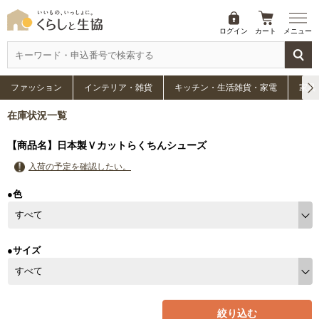
ログイン
カート
メニュー
ファッション
インテリア・雑貨
キッチン・生活雑貨・家電
家具
在庫状況一覧
【商品名】日本製Ｖカットらくちんシューズ
入荷の予定を確認したい。
●色
●サイズ
絞り込む